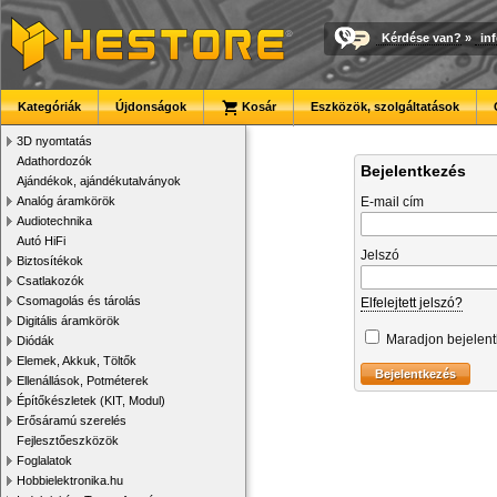
Kérdése van?
»
in
Kategóriák
Újdonságok
Kosár
Eszközök, szolgáltatások
3D nyomtatás
Adathordozók
Bejelentkezés
Ajándékok, ajándékutalványok
Analóg áramkörök
E-mail cím
Audiotechnika
Autó HiFi
Jelszó
Biztosítékok
Csatlakozók
Csomagolás és tárolás
Elfelejtett jelszó?
Digitális áramkörök
Maradjon bejelen
Diódák
Elemek, Akkuk, Töltők
Ellenállások, Potméterek
Építőkészletek (KIT, Modul)
Erősáramú szerelés
Fejlesztőeszközök
Foglalatok
Hobbielektronika.hu