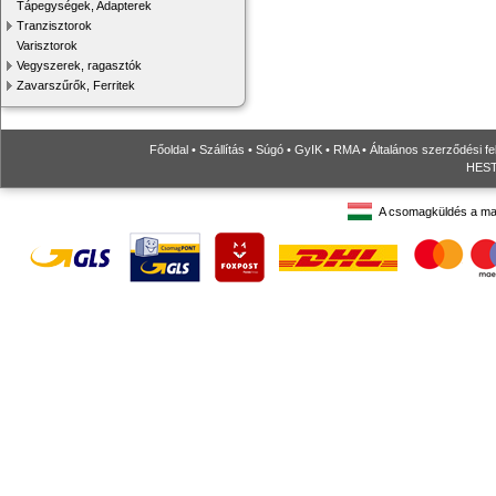
Tápegységek, Adapterek
Tranzisztorok
Varisztorok
Vegyszerek, ragasztók
Zavarszűrők, Ferritek
Főoldal
•
Szállítás
•
Súgó
•
GyIK
•
RMA
•
Általános szerződési fe
HESTO
A csomagküldés a ma