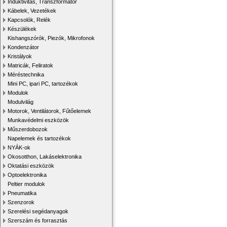
Induktivitás, Transzformátor
Kábelek, Vezetékek
Kapcsolók, Relék
Készülékek
Kishangszórók, Piezók, Mikrofonok
Kondenzátor
Kristályok
Matricák, Feliratok
Méréstechnika
Mini PC, ipari PC, tartozékok
Modulok
Modulvilág
Motorok, Ventilátorok, Fűtőelemek
Munkavédelmi eszközök
Műszerdobozok
Napelemek és tartozékok
NYÁK-ok
Okosotthon, Lakáselektronika
Oktatási eszközök
Optoelektronika
Peltier modulok
Pneumatika
Szenzorok
Szerelési segédanyagok
Szerszám és forrasztás