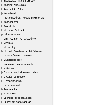
Induktivitás, Transzformátor
Kábelek, Vezetékek
Kapcsolók, Relék
Készülékek
Kishangszórók, Piezók, Mikrofonok
Kondenzátor
Kristályok
Matricák, Feliratok
Méréstechnika
Mini PC, ipari PC, tartozékok
Modulok
Modulvilág
Motorok, Ventilátorok, Fűtőelemek
Munkavédelmi eszközök
Műszerdobozok
Napelemek és tartozékok
NYÁK-ok
Okosotthon, Lakáselektronika
Oktatási eszközök
Optoelektronika
Peltier modulok
Pneumatika
Szenzorok
Szerelési segédanyagok
Szerszám és forrasztás