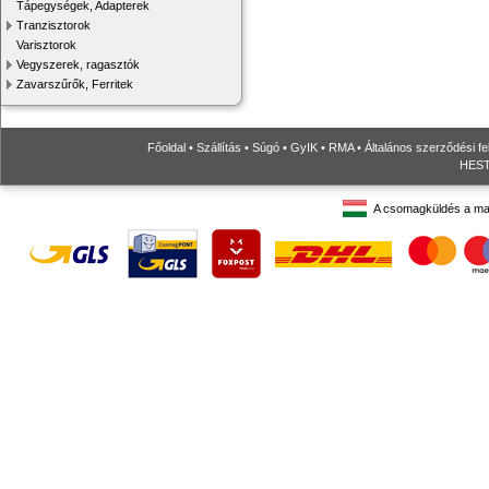
Tápegységek, Adapterek
Tranzisztorok
Varisztorok
Vegyszerek, ragasztók
Zavarszűrők, Ferritek
Főoldal
•
Szállítás
•
Súgó
•
GyIK
•
RMA
•
Általános szerződési fe
HESTO
A csomagküldés a ma