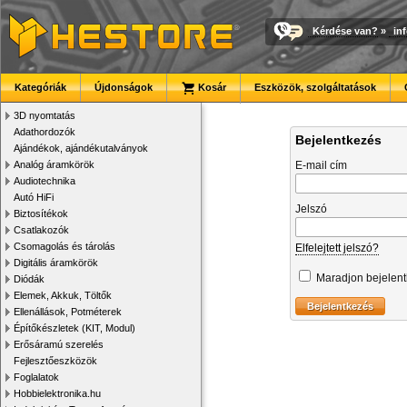
Kérdése van?
»
in
Kategóriák
Újdonságok
Kosár
Eszközök, szolgáltatások
3D nyomtatás
Adathordozók
Bejelentkezés
Ajándékok, ajándékutalványok
Analóg áramkörök
E-mail cím
Audiotechnika
Autó HiFi
Jelszó
Biztosítékok
Csatlakozók
Csomagolás és tárolás
Elfelejtett jelszó?
Digitális áramkörök
Maradjon bejelen
Diódák
Elemek, Akkuk, Töltők
Ellenállások, Potméterek
Építőkészletek (KIT, Modul)
Erősáramú szerelés
Fejlesztőeszközök
Foglalatok
Hobbielektronika.hu