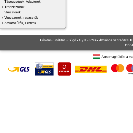
Tápegységek, Adapterek
Tranzisztorok
Varisztorok
Vegyszerek, ragasztók
Zavarszűrők, Ferritek
Főoldal
•
Szállítás
•
Súgó
•
GyIK
•
RMA
•
Általános szerződési fe
HESTO
A csomagküldés a ma