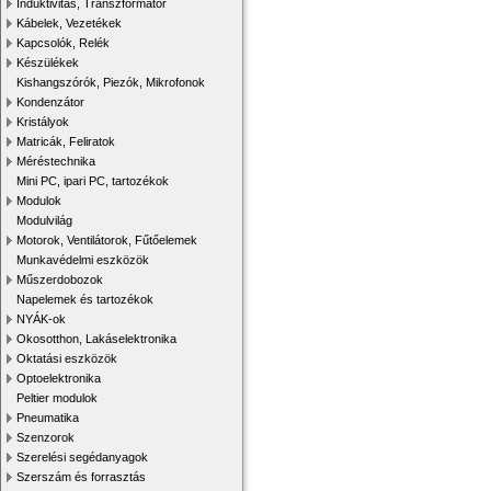
Induktivitás, Transzformátor
Kábelek, Vezetékek
Kapcsolók, Relék
Készülékek
Kishangszórók, Piezók, Mikrofonok
Kondenzátor
Kristályok
Matricák, Feliratok
Méréstechnika
Mini PC, ipari PC, tartozékok
Modulok
Modulvilág
Motorok, Ventilátorok, Fűtőelemek
Munkavédelmi eszközök
Műszerdobozok
Napelemek és tartozékok
NYÁK-ok
Okosotthon, Lakáselektronika
Oktatási eszközök
Optoelektronika
Peltier modulok
Pneumatika
Szenzorok
Szerelési segédanyagok
Szerszám és forrasztás