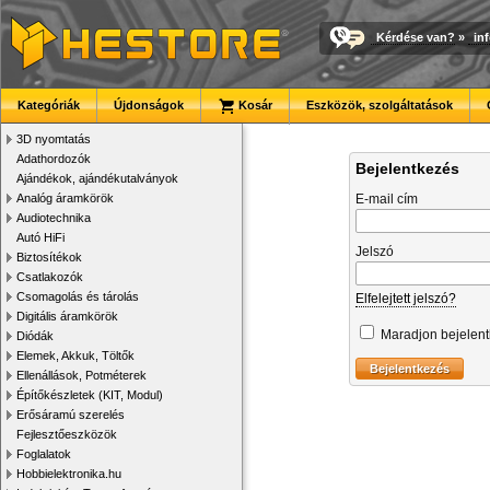
Kérdése van?
»
in
Kategóriák
Újdonságok
Kosár
Eszközök, szolgáltatások
3D nyomtatás
Adathordozók
Bejelentkezés
Ajándékok, ajándékutalványok
Analóg áramkörök
E-mail cím
Audiotechnika
Autó HiFi
Jelszó
Biztosítékok
Csatlakozók
Csomagolás és tárolás
Elfelejtett jelszó?
Digitális áramkörök
Maradjon bejelen
Diódák
Elemek, Akkuk, Töltők
Ellenállások, Potméterek
Építőkészletek (KIT, Modul)
Erősáramú szerelés
Fejlesztőeszközök
Foglalatok
Hobbielektronika.hu