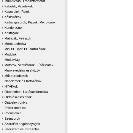
Induktivitás, Transzformátor
Kábelek, Vezetékek
Kapcsolók, Relék
Készülékek
Kishangszórók, Piezók, Mikrofonok
Kondenzátor
Kristályok
Matricák, Feliratok
Méréstechnika
Mini PC, ipari PC, tartozékok
Modulok
Modulvilág
Motorok, Ventilátorok, Fűtőelemek
Munkavédelmi eszközök
Műszerdobozok
Napelemek és tartozékok
NYÁK-ok
Okosotthon, Lakáselektronika
Oktatási eszközök
Optoelektronika
Peltier modulok
Pneumatika
Szenzorok
Szerelési segédanyagok
Szerszám és forrasztás