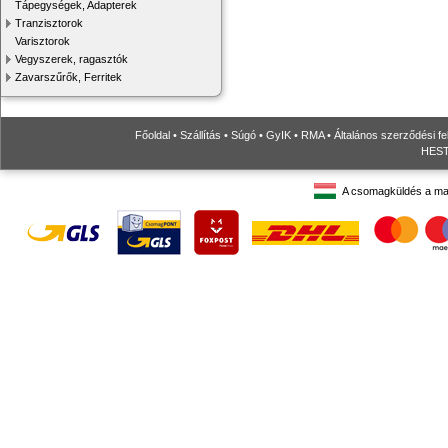
Tápegységek, Adapterek
Tranzisztorok
Varisztorok
Vegyszerek, ragasztók
Zavarszűrők, Ferritek
Főoldal
•
Szállítás
•
Súgó
•
GyIK
•
RMA
•
Általános szerződési fe
HESTO
A csomagküldés a ma