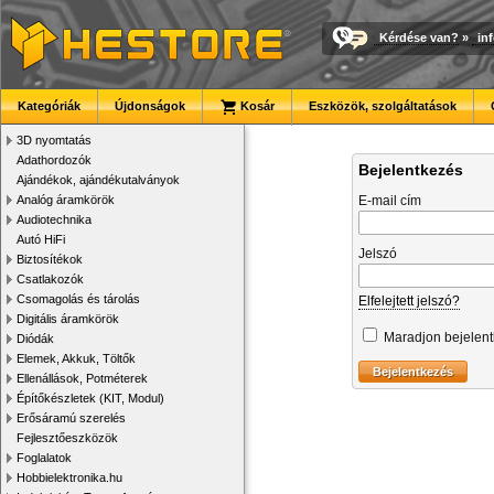
Kérdése van?
»
in
Kategóriák
Újdonságok
Kosár
Eszközök, szolgáltatások
3D nyomtatás
Adathordozók
Bejelentkezés
Ajándékok, ajándékutalványok
Analóg áramkörök
E-mail cím
Audiotechnika
Autó HiFi
Jelszó
Biztosítékok
Csatlakozók
Csomagolás és tárolás
Elfelejtett jelszó?
Digitális áramkörök
Maradjon bejelen
Diódák
Elemek, Akkuk, Töltők
Ellenállások, Potméterek
Építőkészletek (KIT, Modul)
Erősáramú szerelés
Fejlesztőeszközök
Foglalatok
Hobbielektronika.hu