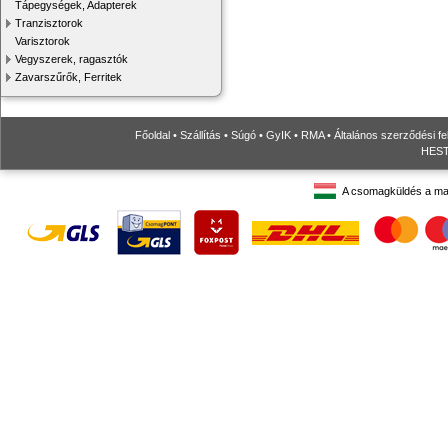
Tápegységek, Adapterek
Tranzisztorok
Varisztorok
Vegyszerek, ragasztók
Zavarszűrők, Ferritek
Főoldal
•
Szállítás
•
Súgó
•
GyIK
•
RMA
•
Általános szerződési fe
HESTO
A csomagküldés a ma