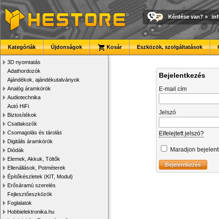
Kérdése van?
»
in
Kategóriák
Újdonságok
Kosár
Eszközök, szolgáltatások
3D nyomtatás
Adathordozók
Bejelentkezés
Ajándékok, ajándékutalványok
Analóg áramkörök
E-mail cím
Audiotechnika
Autó HiFi
Jelszó
Biztosítékok
Csatlakozók
Csomagolás és tárolás
Elfelejtett jelszó?
Digitális áramkörök
Maradjon bejelen
Diódák
Elemek, Akkuk, Töltők
Ellenállások, Potméterek
Építőkészletek (KIT, Modul)
Erősáramú szerelés
Fejlesztőeszközök
Foglalatok
Hobbielektronika.hu