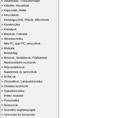
Induktivitás, Transzformátor
Kábelek, Vezetékek
Kapcsolók, Relék
Készülékek
Kishangszórók, Piezók, Mikrofonok
Kondenzátor
Kristályok
Matricák, Feliratok
Méréstechnika
Mini PC, ipari PC, tartozékok
Modulok
Modulvilág
Motorok, Ventilátorok, Fűtőelemek
Munkavédelmi eszközök
Műszerdobozok
Napelemek és tartozékok
NYÁK-ok
Okosotthon, Lakáselektronika
Oktatási eszközök
Optoelektronika
Peltier modulok
Pneumatika
Szenzorok
Szerelési segédanyagok
Szerszám és forrasztás