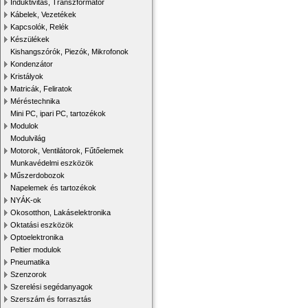
Induktivitás, Transzformátor
Kábelek, Vezetékek
Kapcsolók, Relék
Készülékek
Kishangszórók, Piezók, Mikrofonok
Kondenzátor
Kristályok
Matricák, Feliratok
Méréstechnika
Mini PC, ipari PC, tartozékok
Modulok
Modulvilág
Motorok, Ventilátorok, Fűtőelemek
Munkavédelmi eszközök
Műszerdobozok
Napelemek és tartozékok
NYÁK-ok
Okosotthon, Lakáselektronika
Oktatási eszközök
Optoelektronika
Peltier modulok
Pneumatika
Szenzorok
Szerelési segédanyagok
Szerszám és forrasztás