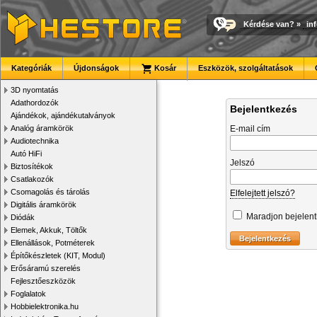
Kérdése van?
»
in
Kategóriák
Újdonságok
Kosár
Eszközök, szolgáltatások
3D nyomtatás
Adathordozók
Bejelentkezés
Ajándékok, ajándékutalványok
Analóg áramkörök
E-mail cím
Audiotechnika
Autó HiFi
Jelszó
Biztosítékok
Csatlakozók
Csomagolás és tárolás
Elfelejtett jelszó?
Digitális áramkörök
Maradjon bejelen
Diódák
Elemek, Akkuk, Töltők
Ellenállások, Potméterek
Építőkészletek (KIT, Modul)
Erősáramú szerelés
Fejlesztőeszközök
Foglalatok
Hobbielektronika.hu