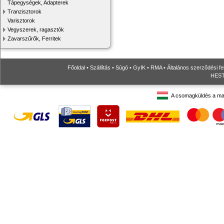
Tápegységek, Adapterek
Tranzisztorok
Varisztorok
Vegyszerek, ragasztók
Zavarszűrők, Ferritek
Főoldal
•
Szállítás
•
Súgó
•
GyIK
•
RMA
•
Általános szerződési fe
HESTO
A csomagküldés a ma