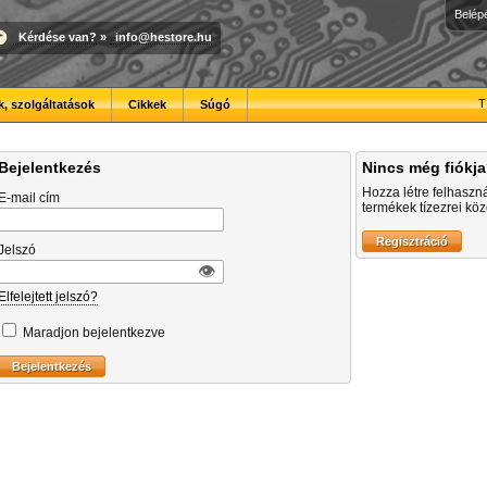
Belép
Kérdése van?
»
info@hestore.hu
T
, szolgáltatások
Cikkek
Súgó
Bejelentkezés
Nincs még fiókj
Hozza létre felhaszn
E-mail cím
termékek tízezrei közö
Jelszó
👁︎
Elfelejtett jelszó?
Maradjon bejelentkezve