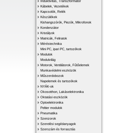
Induktivitás, Transzformátor
Kábelek, Vezetékek
Kapcsolók, Relék
Készülékek
Kishangszórók, Piezók, Mikrofonok
Kondenzátor
Kristályok
Matricák, Feliratok
Méréstechnika
Mini PC, ipari PC, tartozékok
Modulok
Modulvilág
Motorok, Ventilátorok, Fűtőelemek
Munkavédelmi eszközök
Műszerdobozok
Napelemek és tartozékok
NYÁK-ok
Okosotthon, Lakáselektronika
Oktatási eszközök
Optoelektronika
Peltier modulok
Pneumatika
Szenzorok
Szerelési segédanyagok
Szerszám és forrasztás