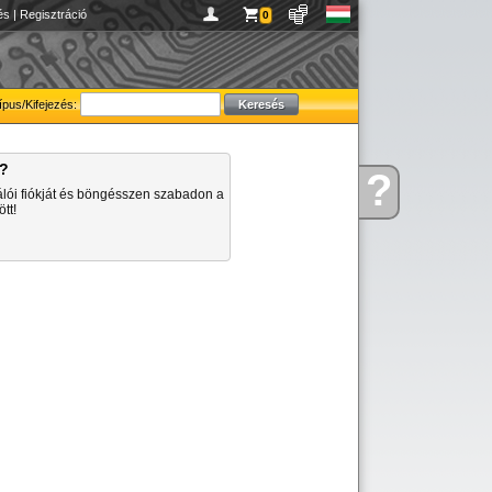
és
|
Regisztráció
0
ípus/Kifejezés:
a?
?
Kérdése
álói fiókját és böngésszen szabadon a
van
tt!