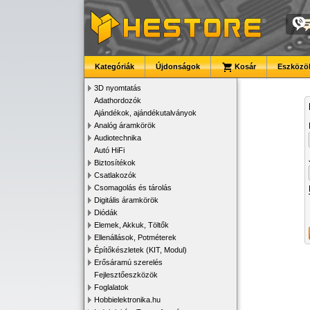
Kategóriák
Újdonságok
Kosár
Eszközök
3D nyomtatás
Adathordozók
Ajándékok, ajándékutalványok
Analóg áramkörök
Audiotechnika
Autó HiFi
Biztosítékok
Csatlakozók
Csomagolás és tárolás
Digitális áramkörök
Diódák
Elemek, Akkuk, Töltők
Ellenállások, Potméterek
Építőkészletek (KIT, Modul)
Erősáramú szerelés
Fejlesztőeszközök
Foglalatok
Hobbielektronika.hu