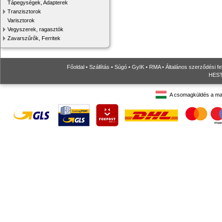
Tápegységek, Adapterek
Tranzisztorok
Varisztorok
Vegyszerek, ragasztók
Zavarszűrők, Ferritek
Főoldal
•
Szállítás
•
Súgó
•
GyIK
•
RMA
•
Általános szerződési fe
HESTO
A csomagküldés a ma