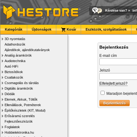
Kérdése van?
»
in
Kategóriák
Újdonságok
Kosár
Eszközök, szolgáltatások
3D nyomtatás
Adathordozók
Bejelentkezés
Ajándékok, ajándékutalványok
Analóg áramkörök
E-mail cím
Audiotechnika
Autó HiFi
Jelszó
Biztosítékok
Csatlakozók
Csomagolás és tárolás
Elfelejtett jelszó?
Digitális áramkörök
Maradjon bejelen
Diódák
Elemek, Akkuk, Töltők
Ellenállások, Potméterek
Építőkészletek (KIT, Modul)
Erősáramú szerelés
Fejlesztőeszközök
Foglalatok
Hobbielektronika.hu