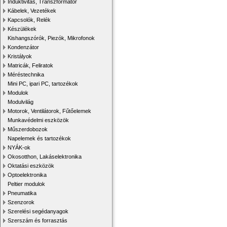
Induktivitás, Transzformátor
Kábelek, Vezetékek
Kapcsolók, Relék
Készülékek
Kishangszórók, Piezók, Mikrofonok
Kondenzátor
Kristályok
Matricák, Feliratok
Méréstechnika
Mini PC, ipari PC, tartozékok
Modulok
Modulvilág
Motorok, Ventilátorok, Fűtőelemek
Munkavédelmi eszközök
Műszerdobozok
Napelemek és tartozékok
NYÁK-ok
Okosotthon, Lakáselektronika
Oktatási eszközök
Optoelektronika
Peltier modulok
Pneumatika
Szenzorok
Szerelési segédanyagok
Szerszám és forrasztás