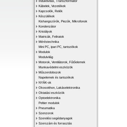
Induktivitás, Transzformátor
Kábelek, Vezetékek
Kapcsolók, Relék
Készülékek
Kishangszórók, Piezók, Mikrofonok
Kondenzátor
Kristályok
Matricák, Feliratok
Méréstechnika
Mini PC, ipari PC, tartozékok
Modulok
Modulvilág
Motorok, Ventilátorok, Fűtőelemek
Munkavédelmi eszközök
Műszerdobozok
Napelemek és tartozékok
NYÁK-ok
Okosotthon, Lakáselektronika
Oktatási eszközök
Optoelektronika
Peltier modulok
Pneumatika
Szenzorok
Szerelési segédanyagok
Szerszám és forrasztás