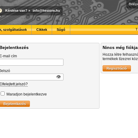
Belép
Kérdése van?
»
info@hestore.hu
T
, szolgáltatások
Cikkek
Súgó
Bejelentkezés
Nincs még fiókj
Hozza létre felhaszn
E-mail cím
termékek tízezrei közö
Jelszó
👁︎
Elfelejtett jelszó?
Maradjon bejelentkezve