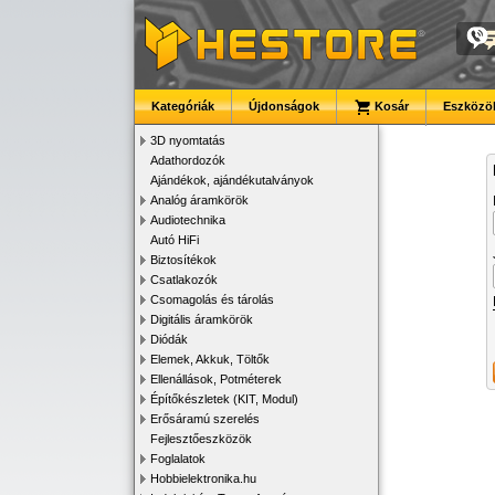
Kategóriák
Újdonságok
Kosár
Eszközök
3D nyomtatás
Adathordozók
Ajándékok, ajándékutalványok
Analóg áramkörök
Audiotechnika
Autó HiFi
Biztosítékok
Csatlakozók
Csomagolás és tárolás
Digitális áramkörök
Diódák
Elemek, Akkuk, Töltők
Ellenállások, Potméterek
Építőkészletek (KIT, Modul)
Erősáramú szerelés
Fejlesztőeszközök
Foglalatok
Hobbielektronika.hu