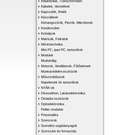
Induktivitás, Transzformátor
Kábelek, Vezetékek
Kapcsolók, Relék
Készülékek
Kishangszórók, Piezók, Mikrofonok
Kondenzátor
Kristályok
Matricák, Feliratok
Méréstechnika
Mini PC, ipari PC, tartozékok
Modulok
Modulvilág
Motorok, Ventilátorok, Fűtőelemek
Munkavédelmi eszközök
Műszerdobozok
Napelemek és tartozékok
NYÁK-ok
Okosotthon, Lakáselektronika
Oktatási eszközök
Optoelektronika
Peltier modulok
Pneumatika
Szenzorok
Szerelési segédanyagok
Szerszám és forrasztás