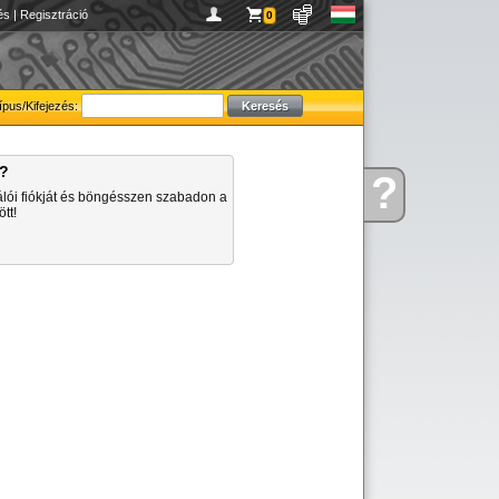
és
|
Regisztráció
0
ípus/Kifejezés:
a?
?
Kérdése
álói fiókját és böngésszen szabadon a
van
tt!