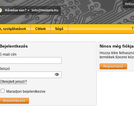
Belép
Kérdése van?
»
info@hestore.hu
T
, szolgáltatások
Cikkek
Súgó
Bejelentkezés
Nincs még fiókj
Hozza létre felhaszn
E-mail cím
termékek tízezrei közö
Jelszó
👁︎
Elfelejtett jelszó?
Maradjon bejelentkezve