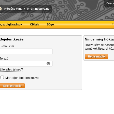
Belép
Kérdése van?
»
info@hestore.hu
T
, szolgáltatások
Cikkek
Súgó
Bejelentkezés
Nincs még fiókj
Hozza létre felhaszn
E-mail cím
termékek tízezrei közö
Jelszó
👁︎
Elfelejtett jelszó?
Maradjon bejelentkezve