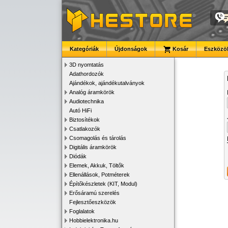
Kategóriák
Újdonságok
Kosár
Eszközök
3D nyomtatás
Adathordozók
Ajándékok, ajándékutalványok
Analóg áramkörök
Audiotechnika
Autó HiFi
Biztosítékok
Csatlakozók
Csomagolás és tárolás
Digitális áramkörök
Diódák
Elemek, Akkuk, Töltők
Ellenállások, Potméterek
Építőkészletek (KIT, Modul)
Erősáramú szerelés
Fejlesztőeszközök
Foglalatok
Hobbielektronika.hu