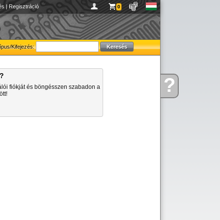
és
|
Regisztráció
0
ípus/Kifejezés:
a?
?
Kérdése
álói fiókját és böngésszen szabadon a
van
tt!