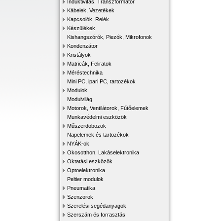
Induktivitás, Transzformátor
Kábelek, Vezetékek
Kapcsolók, Relék
Készülékek
Kishangszórók, Piezók, Mikrofonok
Kondenzátor
Kristályok
Matricák, Feliratok
Méréstechnika
Mini PC, ipari PC, tartozékok
Modulok
Modulvilág
Motorok, Ventilátorok, Fűtőelemek
Munkavédelmi eszközök
Műszerdobozok
Napelemek és tartozékok
NYÁK-ok
Okosotthon, Lakáselektronika
Oktatási eszközök
Optoelektronika
Peltier modulok
Pneumatika
Szenzorok
Szerelési segédanyagok
Szerszám és forrasztás