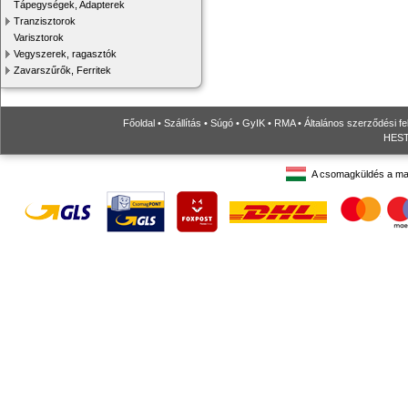
Tápegységek, Adapterek
Tranzisztorok
Varisztorok
Vegyszerek, ragasztók
Zavarszűrők, Ferritek
Főoldal
•
Szállítás
•
Súgó
•
GyIK
•
RMA
•
Általános szerződési fe
HESTO
A csomagküldés a ma