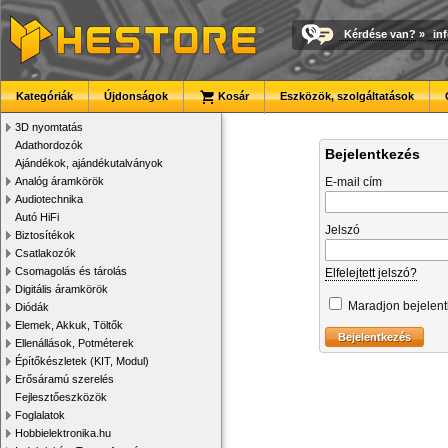
Kérdése van?
»
in
Kategóriák
Újdonságok
Kosár
Eszközök, szolgáltatások
3D nyomtatás
Adathordozók
Bejelentkezés
Ajándékok, ajándékutalványok
Analóg áramkörök
E-mail cím
Audiotechnika
Autó HiFi
Jelszó
Biztosítékok
Csatlakozók
Csomagolás és tárolás
Elfelejtett jelszó?
Digitális áramkörök
Maradjon bejelen
Diódák
Elemek, Akkuk, Töltők
Ellenállások, Potméterek
Építőkészletek (KIT, Modul)
Erősáramú szerelés
Fejlesztőeszközök
Foglalatok
Hobbielektronika.hu