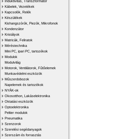
Induktivitás, Transzformátor
Kábelek, Vezetékek
Kapcsolók, Relék
Készülékek
Kishangszórók, Piezók, Mikrofonok
Kondenzátor
Kristályok
Matricák, Feliratok
Méréstechnika
Mini PC, ipari PC, tartozékok
Modulok
Modulvilág
Motorok, Ventilátorok, Fűtőelemek
Munkavédelmi eszközök
Műszerdobozok
Napelemek és tartozékok
NYÁK-ok
Okosotthon, Lakáselektronika
Oktatási eszközök
Optoelektronika
Peltier modulok
Pneumatika
Szenzorok
Szerelési segédanyagok
Szerszám és forrasztás