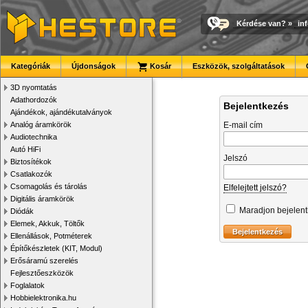
Kérdése van?
»
in
Kategóriák
Újdonságok
Kosár
Eszközök, szolgáltatások
3D nyomtatás
Adathordozók
Bejelentkezés
Ajándékok, ajándékutalványok
Analóg áramkörök
E-mail cím
Audiotechnika
Autó HiFi
Jelszó
Biztosítékok
Csatlakozók
Csomagolás és tárolás
Elfelejtett jelszó?
Digitális áramkörök
Maradjon bejelen
Diódák
Elemek, Akkuk, Töltők
Ellenállások, Potméterek
Építőkészletek (KIT, Modul)
Erősáramú szerelés
Fejlesztőeszközök
Foglalatok
Hobbielektronika.hu