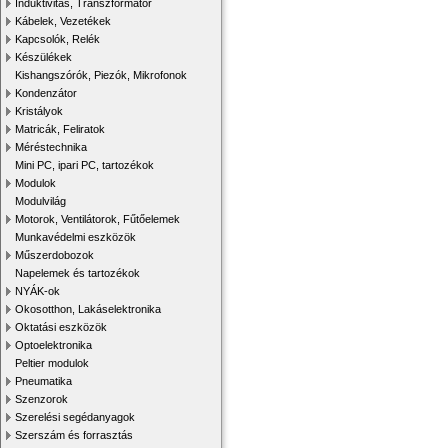
Induktivitás, Transzformátor
Kábelek, Vezetékek
Kapcsolók, Relék
Készülékek
Kishangszórók, Piezók, Mikrofonok
Kondenzátor
Kristályok
Matricák, Feliratok
Méréstechnika
Mini PC, ipari PC, tartozékok
Modulok
Modulvilág
Motorok, Ventilátorok, Fűtőelemek
Munkavédelmi eszközök
Műszerdobozok
Napelemek és tartozékok
NYÁK-ok
Okosotthon, Lakáselektronika
Oktatási eszközök
Optoelektronika
Peltier modulok
Pneumatika
Szenzorok
Szerelési segédanyagok
Szerszám és forrasztás