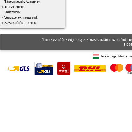
Tápegységek, Adapterek
Tranzisztorok
Varisztorok
Vegyszerek, ragasztók
Zavarszűrők, Ferritek
Főoldal
•
Szállítás
•
Súgó
•
GyIK
•
RMA
•
Általános szerződési fe
HESTO
A csomagküldés a ma