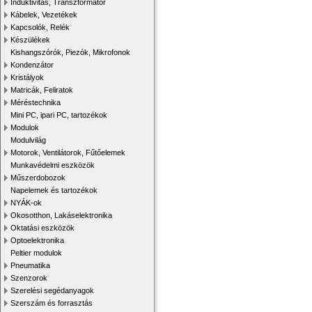
Induktivitás, Transzformátor
Kábelek, Vezetékek
Kapcsolók, Relék
Készülékek
Kishangszórók, Piezók, Mikrofonok
Kondenzátor
Kristályok
Matricák, Feliratok
Méréstechnika
Mini PC, ipari PC, tartozékok
Modulok
Modulvilág
Motorok, Ventilátorok, Fűtőelemek
Munkavédelmi eszközök
Műszerdobozok
Napelemek és tartozékok
NYÁK-ok
Okosotthon, Lakáselektronika
Oktatási eszközök
Optoelektronika
Peltier modulok
Pneumatika
Szenzorok
Szerelési segédanyagok
Szerszám és forrasztás