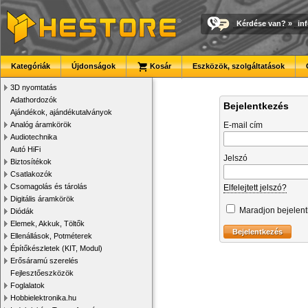
Kérdése van?
»
in
Kategóriák
Újdonságok
Kosár
Eszközök, szolgáltatások
3D nyomtatás
Adathordozók
Bejelentkezés
Ajándékok, ajándékutalványok
Analóg áramkörök
E-mail cím
Audiotechnika
Autó HiFi
Jelszó
Biztosítékok
Csatlakozók
Csomagolás és tárolás
Elfelejtett jelszó?
Digitális áramkörök
Maradjon bejelen
Diódák
Elemek, Akkuk, Töltők
Ellenállások, Potméterek
Építőkészletek (KIT, Modul)
Erősáramú szerelés
Fejlesztőeszközök
Foglalatok
Hobbielektronika.hu