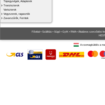
Tápegységek, Adapterek
Tranzisztorok
Varisztorok
Vegyszerek, ragasztók
Zavarszűrők, Ferritek
Főoldal
•
Szállítás
•
Súgó
•
GyIK
•
RMA
•
Általános szerződési fe
HESTO
A csomagküldés a ma