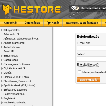
Kérdése van?
»
in
Kategóriák
Újdonságok
Kosár
Eszközök, szolgáltatások
3D nyomtatás
Adathordozók
Bejelentkezés
Ajándékok, ajándékutalványok
Analóg áramkörök
E-mail cím
Audiotechnika
Autó HiFi
Jelszó
Biztosítékok
Csatlakozók
Csomagolás és tárolás
Elfelejtett jelszó?
Digitális áramkörök
Maradjon bejelen
Diódák
Elemek, Akkuk, Töltők
Ellenállások, Potméterek
Építőkészletek (KIT, Modul)
Erősáramú szerelés
Fejlesztőeszközök
Foglalatok
Hobbielektronika.hu