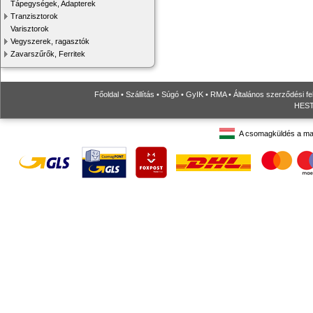
Tápegységek, Adapterek
Tranzisztorok
Varisztorok
Vegyszerek, ragasztók
Zavarszűrők, Ferritek
Főoldal
•
Szállítás
•
Súgó
•
GyIK
•
RMA
•
Általános szerződési fe
HESTO
A csomagküldés a ma