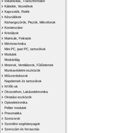
Induktivitás, Transzformátor
Kábelek, Vezetékek
Kapcsolók, Relék
Készülékek
Kishangszórók, Piezók, Mikrofonok
Kondenzátor
Kristályok
Matricák, Feliratok
Méréstechnika
Mini PC, ipari PC, tartozékok
Modulok
Modulvilág
Motorok, Ventilátorok, Fűtőelemek
Munkavédelmi eszközök
Műszerdobozok
Napelemek és tartozékok
NYÁK-ok
Okosotthon, Lakáselektronika
Oktatási eszközök
Optoelektronika
Peltier modulok
Pneumatika
Szenzorok
Szerelési segédanyagok
Szerszám és forrasztás