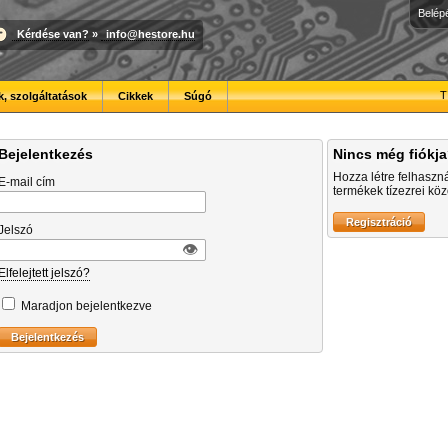
Belép
Kérdése van?
»
info@hestore.hu
T
, szolgáltatások
Cikkek
Súgó
Bejelentkezés
Nincs még fiókj
Hozza létre felhaszn
E-mail cím
termékek tízezrei közö
Jelszó
👁︎
Elfelejtett jelszó?
Maradjon bejelentkezve