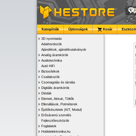
Kategóriák
Újdonságok
Kosár
Eszközök
3D nyomtatás
Adathordozók
Ajándékok, ajándékutalványok
Analóg áramkörök
Audiotechnika
Autó HiFi
Biztosítékok
Csatlakozók
Csomagolás és tárolás
Digitális áramkörök
Diódák
Elemek, Akkuk, Töltők
Ellenállások, Potméterek
Építőkészletek (KIT, Modul)
Erősáramú szerelés
Fejlesztőeszközök
Foglalatok
Hobbielektronika.hu