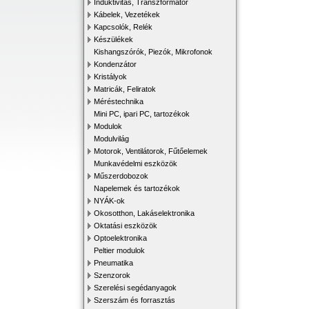
Induktivitás, Transzformátor
Kábelek, Vezetékek
Kapcsolók, Relék
Készülékek
Kishangszórók, Piezók, Mikrofonok
Kondenzátor
Kristályok
Matricák, Feliratok
Méréstechnika
Mini PC, ipari PC, tartozékok
Modulok
Modulvilág
Motorok, Ventilátorok, Fűtőelemek
Munkavédelmi eszközök
Műszerdobozok
Napelemek és tartozékok
NYÁK-ok
Okosotthon, Lakáselektronika
Oktatási eszközök
Optoelektronika
Peltier modulok
Pneumatika
Szenzorok
Szerelési segédanyagok
Szerszám és forrasztás