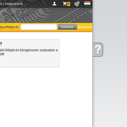
és
|
Regisztráció
0
ípus/Kifejezés:
a?
?
Kérdése
álói fiókját és böngésszen szabadon a
van
tt!