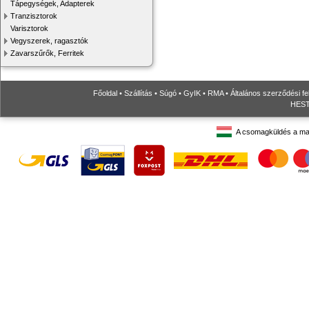
Tápegységek, Adapterek
Tranzisztorok
Varisztorok
Vegyszerek, ragasztók
Zavarszűrők, Ferritek
Főoldal
•
Szállítás
•
Súgó
•
GyIK
•
RMA
•
Általános szerződési fe
HESTO
A csomagküldés a ma