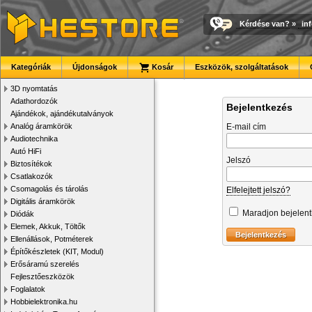
Kérdése van?
»
in
Kategóriák
Újdonságok
Kosár
Eszközök, szolgáltatások
3D nyomtatás
Adathordozók
Bejelentkezés
Ajándékok, ajándékutalványok
Analóg áramkörök
E-mail cím
Audiotechnika
Autó HiFi
Jelszó
Biztosítékok
Csatlakozók
Csomagolás és tárolás
Elfelejtett jelszó?
Digitális áramkörök
Maradjon bejelen
Diódák
Elemek, Akkuk, Töltők
Ellenállások, Potméterek
Építőkészletek (KIT, Modul)
Erősáramú szerelés
Fejlesztőeszközök
Foglalatok
Hobbielektronika.hu