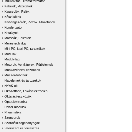
Induktivitás, Transzformátor
Kábelek, Vezetékek
Kapcsolók, Relék
Készülékek
Kishangszórók, Piezók, Mikrofonok
Kondenzátor
Kristályok
Matricák, Feliratok
Méréstechnika
Mini PC, ipari PC, tartozékok
Modulok
Modulvilág
Motorok, Ventilátorok, Fűtőelemek
Munkavédelmi eszközök
Műszerdobozok
Napelemek és tartozékok
NYÁK-ok
Okosotthon, Lakáselektronika
Oktatási eszközök
Optoelektronika
Peltier modulok
Pneumatika
Szenzorok
Szerelési segédanyagok
Szerszám és forrasztás