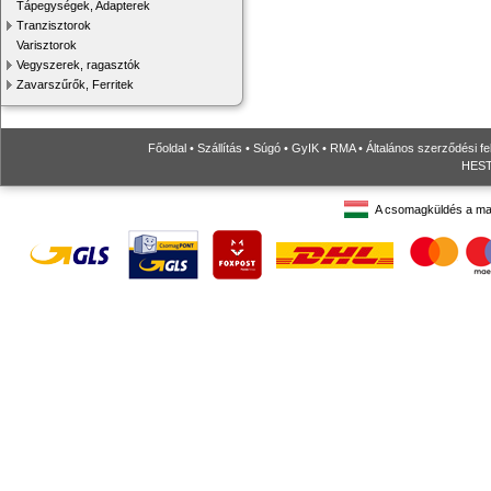
Tápegységek, Adapterek
Tranzisztorok
Varisztorok
Vegyszerek, ragasztók
Zavarszűrők, Ferritek
Főoldal
•
Szállítás
•
Súgó
•
GyIK
•
RMA
•
Általános szerződési fe
HESTO
A csomagküldés a ma