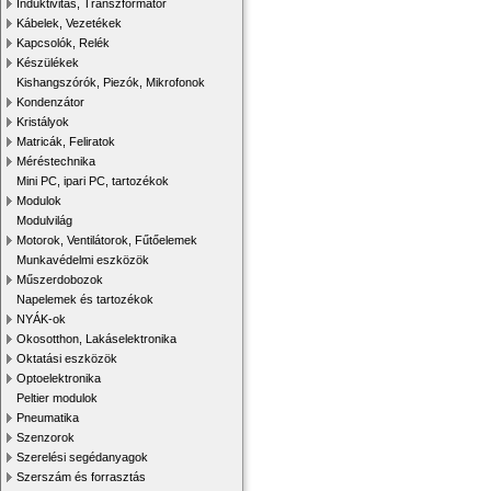
Induktivitás, Transzformátor
Kábelek, Vezetékek
Kapcsolók, Relék
Készülékek
Kishangszórók, Piezók, Mikrofonok
Kondenzátor
Kristályok
Matricák, Feliratok
Méréstechnika
Mini PC, ipari PC, tartozékok
Modulok
Modulvilág
Motorok, Ventilátorok, Fűtőelemek
Munkavédelmi eszközök
Műszerdobozok
Napelemek és tartozékok
NYÁK-ok
Okosotthon, Lakáselektronika
Oktatási eszközök
Optoelektronika
Peltier modulok
Pneumatika
Szenzorok
Szerelési segédanyagok
Szerszám és forrasztás