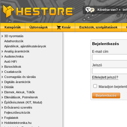
Kérdése van?
»
in
Kategóriák
Újdonságok
Kosár
Eszközök, szolgáltatások
3D nyomtatás
Adathordozók
Bejelentkezés
Ajándékok, ajándékutalványok
Analóg áramkörök
E-mail cím
Audiotechnika
Autó HiFi
Jelszó
Biztosítékok
Csatlakozók
Csomagolás és tárolás
Elfelejtett jelszó?
Digitális áramkörök
Maradjon bejelen
Diódák
Elemek, Akkuk, Töltők
Ellenállások, Potméterek
Építőkészletek (KIT, Modul)
Erősáramú szerelés
Fejlesztőeszközök
Foglalatok
Hobbielektronika.hu