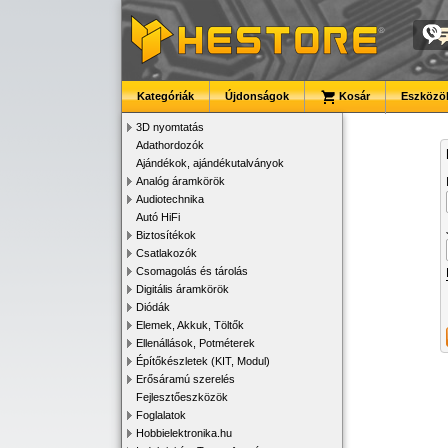
Kategóriák
Újdonságok
Kosár
Eszközök
3D nyomtatás
Adathordozók
Ajándékok, ajándékutalványok
Analóg áramkörök
Audiotechnika
Autó HiFi
Biztosítékok
Csatlakozók
Csomagolás és tárolás
Digitális áramkörök
Diódák
Elemek, Akkuk, Töltők
Ellenállások, Potméterek
Építőkészletek (KIT, Modul)
Erősáramú szerelés
Fejlesztőeszközök
Foglalatok
Hobbielektronika.hu