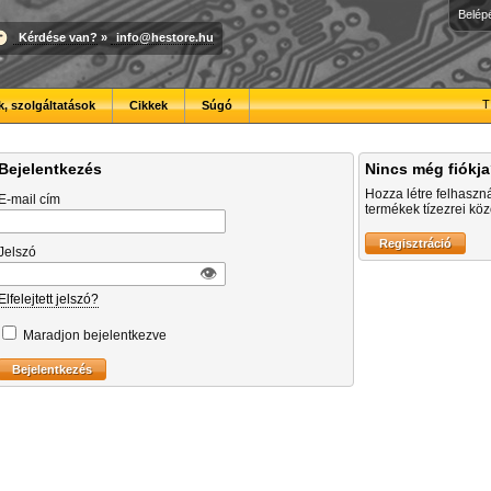
Belép
Kérdése van?
»
info@hestore.hu
T
, szolgáltatások
Cikkek
Súgó
Bejelentkezés
Nincs még fiókj
Hozza létre felhaszn
E-mail cím
termékek tízezrei közö
Jelszó
👁︎
Elfelejtett jelszó?
Maradjon bejelentkezve