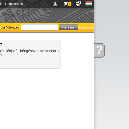
és
|
Regisztráció
0
ípus/Kifejezés:
a?
?
Kérdése
álói fiókját és böngésszen szabadon a
van
tt!