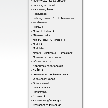
Induktivitás, Transzformátor
Kábelek, Vezetékek
Kapcsolók, Relék
Készülékek
Kishangszórók, Piezók, Mikrofonok
Kondenzátor
Kristályok
Matricák, Feliratok
Méréstechnika
Mini PC, ipari PC, tartozékok
Modulok
Modulvilág
Motorok, Ventilátorok, Fűtőelemek
Munkavédelmi eszközök
Műszerdobozok
Napelemek és tartozékok
NYÁK-ok
Okosotthon, Lakáselektronika
Oktatási eszközök
Optoelektronika
Peltier modulok
Pneumatika
Szenzorok
Szerelési segédanyagok
Szerszám és forrasztás