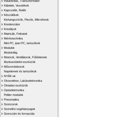
Induktivitás, Transzformátor
Kábelek, Vezetékek
Kapcsolók, Relék
Készülékek
Kishangszórók, Piezók, Mikrofonok
Kondenzátor
Kristályok
Matricák, Feliratok
Méréstechnika
Mini PC, ipari PC, tartozékok
Modulok
Modulvilág
Motorok, Ventilátorok, Fűtőelemek
Munkavédelmi eszközök
Műszerdobozok
Napelemek és tartozékok
NYÁK-ok
Okosotthon, Lakáselektronika
Oktatási eszközök
Optoelektronika
Peltier modulok
Pneumatika
Szenzorok
Szerelési segédanyagok
Szerszám és forrasztás