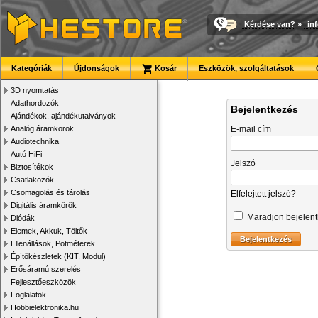
Kérdése van?
»
in
Kategóriák
Újdonságok
Kosár
Eszközök, szolgáltatások
3D nyomtatás
Adathordozók
Bejelentkezés
Ajándékok, ajándékutalványok
Analóg áramkörök
E-mail cím
Audiotechnika
Autó HiFi
Jelszó
Biztosítékok
Csatlakozók
Csomagolás és tárolás
Elfelejtett jelszó?
Digitális áramkörök
Maradjon bejelen
Diódák
Elemek, Akkuk, Töltők
Ellenállások, Potméterek
Építőkészletek (KIT, Modul)
Erősáramú szerelés
Fejlesztőeszközök
Foglalatok
Hobbielektronika.hu