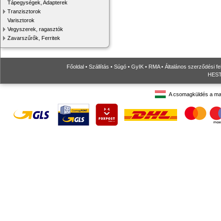
Tápegységek, Adapterek
Tranzisztorok
Varisztorok
Vegyszerek, ragasztók
Zavarszűrők, Ferritek
Főoldal
•
Szállítás
•
Súgó
•
GyIK
•
RMA
•
Általános szerződési fe
HESTO
A csomagküldés a ma