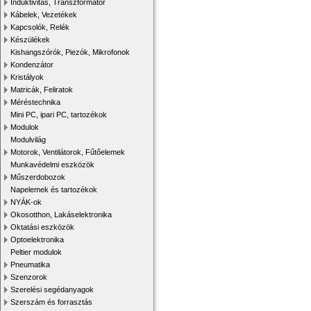
Induktivitás, Transzformátor
Kábelek, Vezetékek
Kapcsolók, Relék
Készülékek
Kishangszórók, Piezók, Mikrofonok
Kondenzátor
Kristályok
Matricák, Feliratok
Méréstechnika
Mini PC, ipari PC, tartozékok
Modulok
Modulvilág
Motorok, Ventilátorok, Fűtőelemek
Munkavédelmi eszközök
Műszerdobozok
Napelemek és tartozékok
NYÁK-ok
Okosotthon, Lakáselektronika
Oktatási eszközök
Optoelektronika
Peltier modulok
Pneumatika
Szenzorok
Szerelési segédanyagok
Szerszám és forrasztás