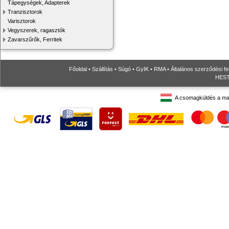
Tápegységek, Adapterek
Tranzisztorok
Varisztorok
Vegyszerek, ragasztók
Zavarszűrők, Ferritek
Főoldal
•
Szállítás
•
Súgó
•
GyIK
•
RMA
•
Általános szerződési fe
HESTO
A csomagküldés a ma