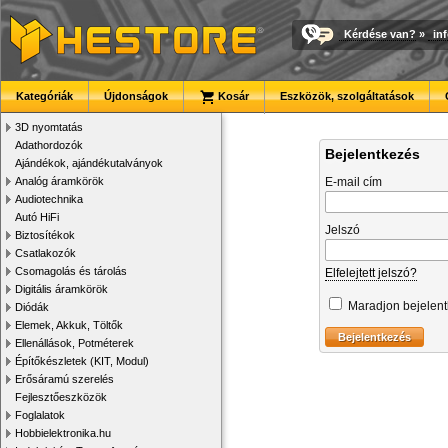
Kérdése van?
»
in
Kategóriák
Újdonságok
Kosár
Eszközök, szolgáltatások
3D nyomtatás
Adathordozók
Bejelentkezés
Ajándékok, ajándékutalványok
Analóg áramkörök
E-mail cím
Audiotechnika
Autó HiFi
Jelszó
Biztosítékok
Csatlakozók
Csomagolás és tárolás
Elfelejtett jelszó?
Digitális áramkörök
Maradjon bejelen
Diódák
Elemek, Akkuk, Töltők
Ellenállások, Potméterek
Építőkészletek (KIT, Modul)
Erősáramú szerelés
Fejlesztőeszközök
Foglalatok
Hobbielektronika.hu