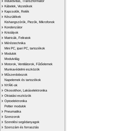
Induktivitás, Transzformátor
Kábelek, Vezetékek
Kapcsolók, Relék
Készülékek
Kishangszórók, Piezók, Mikrofonok
Kondenzátor
Kristályok
Matricák, Feliratok
Méréstechnika
Mini PC, ipari PC, tartozékok
Modulok
Modulvilág
Motorok, Ventilátorok, Fűtőelemek
Munkavédelmi eszközök
Műszerdobozok
Napelemek és tartozékok
NYÁK-ok
Okosotthon, Lakáselektronika
Oktatási eszközök
Optoelektronika
Peltier modulok
Pneumatika
Szenzorok
Szerelési segédanyagok
Szerszám és forrasztás