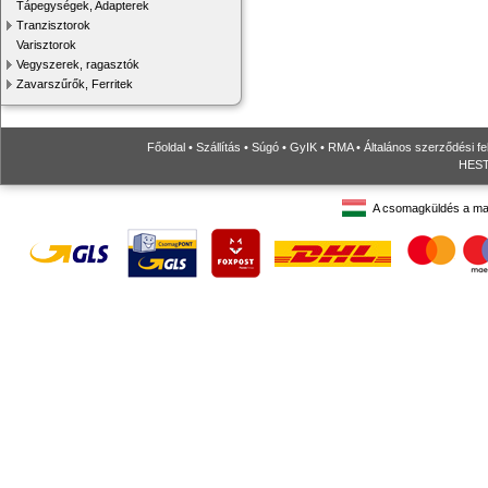
Tápegységek, Adapterek
Tranzisztorok
Varisztorok
Vegyszerek, ragasztók
Zavarszűrők, Ferritek
Főoldal
•
Szállítás
•
Súgó
•
GyIK
•
RMA
•
Általános szerződési fe
HESTO
A csomagküldés a ma