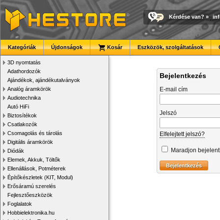
Kérdése van?
»
in
Kategóriák
Újdonságok
Kosár
Eszközök, szolgáltatások
3D nyomtatás
Adathordozók
Bejelentkezés
Ajándékok, ajándékutalványok
Analóg áramkörök
E-mail cím
Audiotechnika
Autó HiFi
Jelszó
Biztosítékok
Csatlakozók
Csomagolás és tárolás
Elfelejtett jelszó?
Digitális áramkörök
Maradjon bejelen
Diódák
Elemek, Akkuk, Töltők
Ellenállások, Potméterek
Építőkészletek (KIT, Modul)
Erősáramú szerelés
Fejlesztőeszközök
Foglalatok
Hobbielektronika.hu