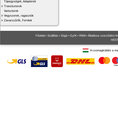
Tápegységek, Adapterek
Tranzisztorok
Varisztorok
Vegyszerek, ragasztók
Zavarszűrők, Ferritek
Főoldal
•
Szállítás
•
Súgó
•
GyIK
•
RMA
•
Általános szerződési fe
HESTO
A csomagküldés a ma