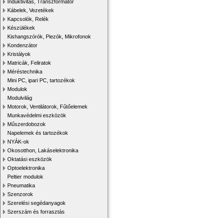
Induktivitás, Transzformátor
Kábelek, Vezetékek
Kapcsolók, Relék
Készülékek
Kishangszórók, Piezók, Mikrofonok
Kondenzátor
Kristályok
Matricák, Feliratok
Méréstechnika
Mini PC, ipari PC, tartozékok
Modulok
Modulvilág
Motorok, Ventilátorok, Fűtőelemek
Munkavédelmi eszközök
Műszerdobozok
Napelemek és tartozékok
NYÁK-ok
Okosotthon, Lakáselektronika
Oktatási eszközök
Optoelektronika
Peltier modulok
Pneumatika
Szenzorok
Szerelési segédanyagok
Szerszám és forrasztás