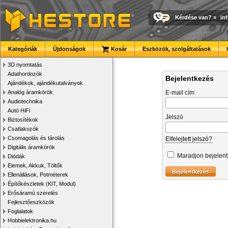
Kérdése van?
»
in
Kategóriák
Újdonságok
Kosár
Eszközök, szolgáltatások
3D nyomtatás
Adathordozók
Bejelentkezés
Ajándékok, ajándékutalványok
Analóg áramkörök
E-mail cím
Audiotechnika
Autó HiFi
Jelszó
Biztosítékok
Csatlakozók
Csomagolás és tárolás
Elfelejtett jelszó?
Digitális áramkörök
Maradjon bejelen
Diódák
Elemek, Akkuk, Töltők
Ellenállások, Potméterek
Építőkészletek (KIT, Modul)
Erősáramú szerelés
Fejlesztőeszközök
Foglalatok
Hobbielektronika.hu