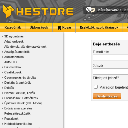
Kérdése van?
»
in
Kategóriák
Újdonságok
Kosár
Eszközök, szolgáltatások
3D nyomtatás
Adathordozók
Bejelentkezés
Ajándékok, ajándékutalványok
Analóg áramkörök
E-mail cím
Audiotechnika
Autó HiFi
Jelszó
Biztosítékok
Csatlakozók
Csomagolás és tárolás
Elfelejtett jelszó?
Digitális áramkörök
Maradjon bejelen
Diódák
Elemek, Akkuk, Töltők
Ellenállások, Potméterek
Építőkészletek (KIT, Modul)
Erősáramú szerelés
Fejlesztőeszközök
Foglalatok
Hobbielektronika.hu