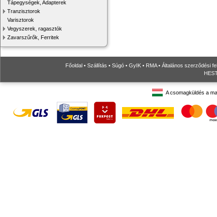
Tápegységek, Adapterek
Tranzisztorok
Varisztorok
Vegyszerek, ragasztók
Zavarszűrők, Ferritek
Főoldal
•
Szállítás
•
Súgó
•
GyIK
•
RMA
•
Általános szerződési fe
HESTO
A csomagküldés a ma