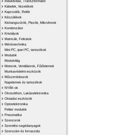
Induktivitás, Transzformátor
Kábelek, Vezetékek
Kapcsolók, Relék
Készülékek
Kishangszórók, Piezók, Mikrofonok
Kondenzátor
Kristályok
Matricák, Feliratok
Méréstechnika
Mini PC, ipari PC, tartozékok
Modulok
Modulvilág
Motorok, Ventilátorok, Fűtőelemek
Munkavédelmi eszközök
Műszerdobozok
Napelemek és tartozékok
NYÁK-ok
Okosotthon, Lakáselektronika
Oktatási eszközök
Optoelektronika
Peltier modulok
Pneumatika
Szenzorok
Szerelési segédanyagok
Szerszám és forrasztás