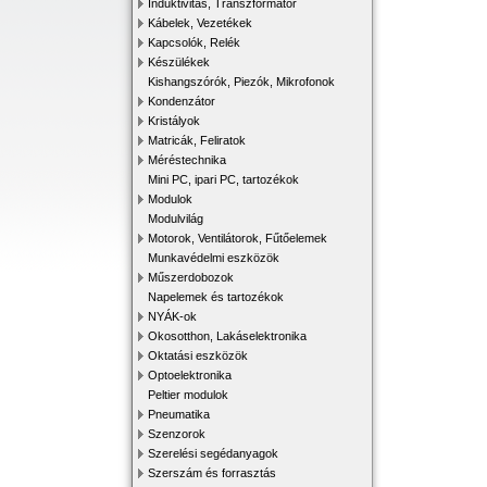
Induktivitás, Transzformátor
Kábelek, Vezetékek
Kapcsolók, Relék
Készülékek
Kishangszórók, Piezók, Mikrofonok
Kondenzátor
Kristályok
Matricák, Feliratok
Méréstechnika
Mini PC, ipari PC, tartozékok
Modulok
Modulvilág
Motorok, Ventilátorok, Fűtőelemek
Munkavédelmi eszközök
Műszerdobozok
Napelemek és tartozékok
NYÁK-ok
Okosotthon, Lakáselektronika
Oktatási eszközök
Optoelektronika
Peltier modulok
Pneumatika
Szenzorok
Szerelési segédanyagok
Szerszám és forrasztás