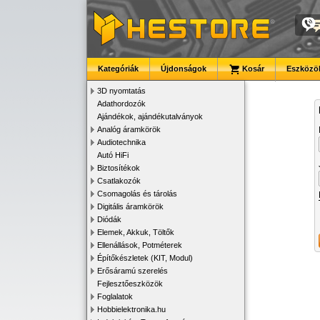
Kategóriák
Újdonságok
Kosár
Eszközök
3D nyomtatás
Adathordozók
Ajándékok, ajándékutalványok
Analóg áramkörök
Audiotechnika
Autó HiFi
Biztosítékok
Csatlakozók
Csomagolás és tárolás
Digitális áramkörök
Diódák
Elemek, Akkuk, Töltők
Ellenállások, Potméterek
Építőkészletek (KIT, Modul)
Erősáramú szerelés
Fejlesztőeszközök
Foglalatok
Hobbielektronika.hu