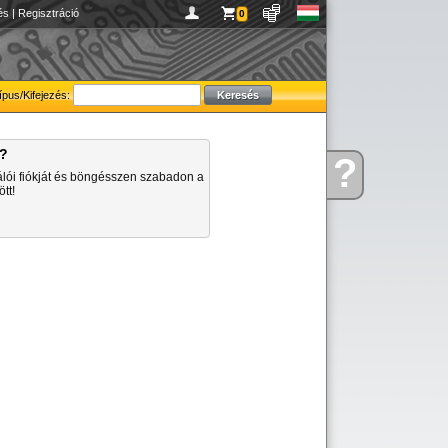
és
|
Regisztráció
0
ípus/Kifejezés:
a?
?
Kérdése
álói fiókját és böngésszen szabadon a
van
tt!