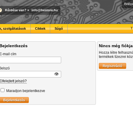
Belép
Kérdése van?
»
info@hestore.hu
T
, szolgáltatások
Cikkek
Súgó
Bejelentkezés
Nincs még fiókj
Hozza létre felhaszn
E-mail cím
termékek tízezrei közö
Jelszó
👁︎
Elfelejtett jelszó?
Maradjon bejelentkezve