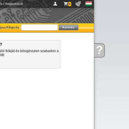
és
|
Regisztráció
0
ípus/Kifejezés:
a?
?
Kérdése
álói fiókját és böngésszen szabadon a
van
tt!