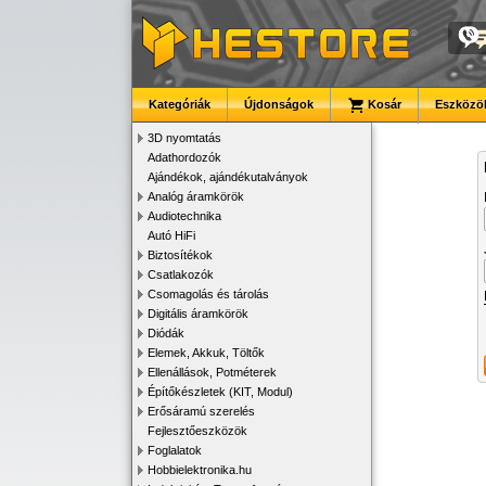
Kategóriák
Újdonságok
Kosár
Eszközök
3D nyomtatás
Adathordozók
Ajándékok, ajándékutalványok
Analóg áramkörök
Audiotechnika
Autó HiFi
Biztosítékok
Csatlakozók
Csomagolás és tárolás
Digitális áramkörök
Diódák
Elemek, Akkuk, Töltők
Ellenállások, Potméterek
Építőkészletek (KIT, Modul)
Erősáramú szerelés
Fejlesztőeszközök
Foglalatok
Hobbielektronika.hu