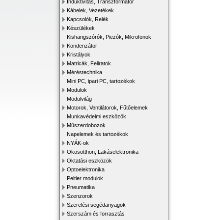
Induktivitás, Transzformátor
Kábelek, Vezetékek
Kapcsolók, Relék
Készülékek
Kishangszórók, Piezók, Mikrofonok
Kondenzátor
Kristályok
Matricák, Feliratok
Méréstechnika
Mini PC, ipari PC, tartozékok
Modulok
Modulvilág
Motorok, Ventilátorok, Fűtőelemek
Munkavédelmi eszközök
Műszerdobozok
Napelemek és tartozékok
NYÁK-ok
Okosotthon, Lakáselektronika
Oktatási eszközök
Optoelektronika
Peltier modulok
Pneumatika
Szenzorok
Szerelési segédanyagok
Szerszám és forrasztás