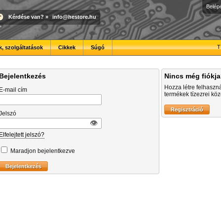
Belép
Kérdése van?
»
info@hestore.hu
T
, szolgáltatások
Cikkek
Súgó
Bejelentkezés
Nincs még fiókj
Hozza létre felhaszn
E-mail cím
termékek tízezrei közö
Jelszó
👁︎
Elfelejtett jelszó?
Maradjon bejelentkezve