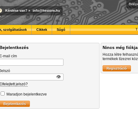
Belép
Kérdése van?
»
info@hestore.hu
T
, szolgáltatások
Cikkek
Súgó
Bejelentkezés
Nincs még fiókj
Hozza létre felhaszn
E-mail cím
termékek tízezrei közö
Jelszó
👁︎
Elfelejtett jelszó?
Maradjon bejelentkezve