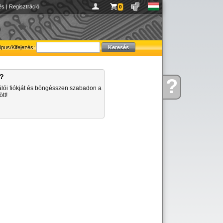
és
|
Regisztráció
0
ípus/Kifejezés:
a?
?
Kérdése
álói fiókját és böngésszen szabadon a
van
tt!