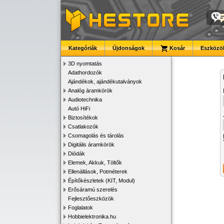
Kategóriák
Újdonságok
Kosár
Eszközök
3D nyomtatás
Adathordozók
Ajándékok, ajándékutalványok
Analóg áramkörök
Audiotechnika
Autó HiFi
Biztosítékok
Csatlakozók
Csomagolás és tárolás
Digitális áramkörök
Diódák
Elemek, Akkuk, Töltők
Ellenállások, Potméterek
Építőkészletek (KIT, Modul)
Erősáramú szerelés
Fejlesztőeszközök
Foglalatok
Hobbielektronika.hu