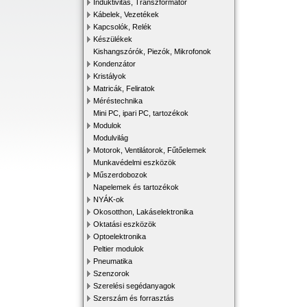
Induktivitás, Transzformátor
Kábelek, Vezetékek
Kapcsolók, Relék
Készülékek
Kishangszórók, Piezók, Mikrofonok
Kondenzátor
Kristályok
Matricák, Feliratok
Méréstechnika
Mini PC, ipari PC, tartozékok
Modulok
Modulvilág
Motorok, Ventilátorok, Fűtőelemek
Munkavédelmi eszközök
Műszerdobozok
Napelemek és tartozékok
NYÁK-ok
Okosotthon, Lakáselektronika
Oktatási eszközök
Optoelektronika
Peltier modulok
Pneumatika
Szenzorok
Szerelési segédanyagok
Szerszám és forrasztás