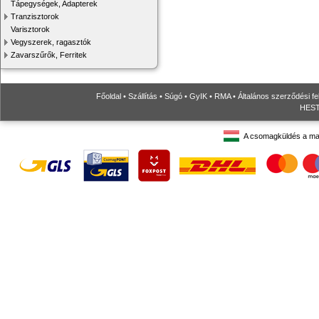
Tápegységek, Adapterek
Tranzisztorok
Varisztorok
Vegyszerek, ragasztók
Zavarszűrők, Ferritek
Főoldal
•
Szállítás
•
Súgó
•
GyIK
•
RMA
•
Általános szerződési fe
HESTO
A csomagküldés a ma