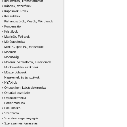
Induktivitás, Transzformátor
Kábelek, Vezetékek
Kapcsolók, Relék
Készülékek
Kishangszórók, Piezók, Mikrofonok
Kondenzátor
Kristályok
Matricák, Feliratok
Méréstechnika
Mini PC, ipari PC, tartozékok
Modulok
Modulvilág
Motorok, Ventilátorok, Fűtőelemek
Munkavédelmi eszközök
Műszerdobozok
Napelemek és tartozékok
NYÁK-ok
Okosotthon, Lakáselektronika
Oktatási eszközök
Optoelektronika
Peltier modulok
Pneumatika
Szenzorok
Szerelési segédanyagok
Szerszám és forrasztás