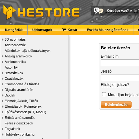
Kérdése van?
»
in
Kategóriák
Újdonságok
Kosár
Eszközök, szolgáltatások
3D nyomtatás
Adathordozók
Bejelentkezés
Ajándékok, ajándékutalványok
Analóg áramkörök
E-mail cím
Audiotechnika
Autó HiFi
Jelszó
Biztosítékok
Csatlakozók
Csomagolás és tárolás
Elfelejtett jelszó?
Digitális áramkörök
Maradjon bejelen
Diódák
Elemek, Akkuk, Töltők
Ellenállások, Potméterek
Építőkészletek (KIT, Modul)
Erősáramú szerelés
Fejlesztőeszközök
Foglalatok
Hobbielektronika.hu