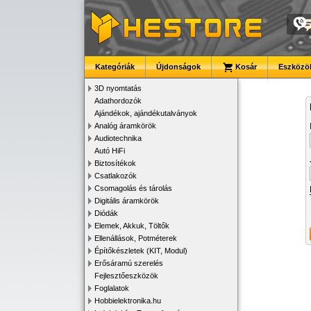
Kategóriák
Újdonságok
Kosár
Eszközök
3D nyomtatás
Adathordozók
Ajándékok, ajándékutalványok
Analóg áramkörök
Audiotechnika
Autó HiFi
Biztosítékok
Csatlakozók
Csomagolás és tárolás
Digitális áramkörök
Diódák
Elemek, Akkuk, Töltők
Ellenállások, Potméterek
Építőkészletek (KIT, Modul)
Erősáramú szerelés
Fejlesztőeszközök
Foglalatok
Hobbielektronika.hu