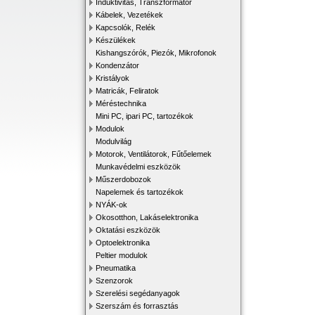
Induktivitás, Transzformátor
Kábelek, Vezetékek
Kapcsolók, Relék
Készülékek
Kishangszórók, Piezók, Mikrofonok
Kondenzátor
Kristályok
Matricák, Feliratok
Méréstechnika
Mini PC, ipari PC, tartozékok
Modulok
Modulvilág
Motorok, Ventilátorok, Fűtőelemek
Munkavédelmi eszközök
Műszerdobozok
Napelemek és tartozékok
NYÁK-ok
Okosotthon, Lakáselektronika
Oktatási eszközök
Optoelektronika
Peltier modulok
Pneumatika
Szenzorok
Szerelési segédanyagok
Szerszám és forrasztás