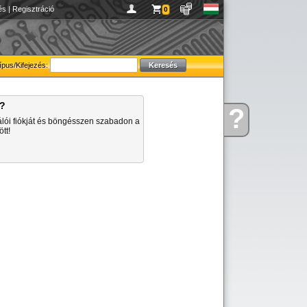
és
|
Regisztráció
0
ípus/Kifejezés:
a?
?
Kérdése
álói fiókját és böngésszen szabadon a
van
tt!