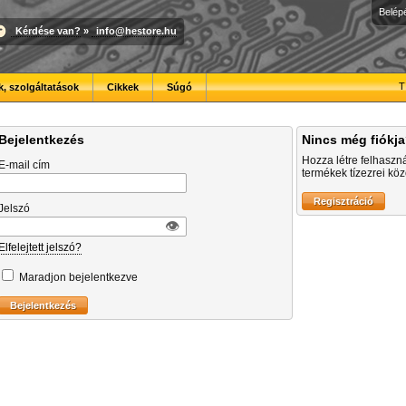
Belép
Kérdése van?
»
info@hestore.hu
T
, szolgáltatások
Cikkek
Súgó
Bejelentkezés
Nincs még fiókj
Hozza létre felhaszn
E-mail cím
termékek tízezrei közö
Jelszó
👁︎
Elfelejtett jelszó?
Maradjon bejelentkezve