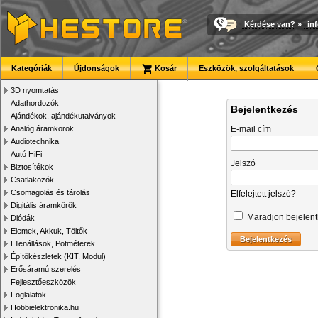
Kérdése van?
»
in
Kategóriák
Újdonságok
Kosár
Eszközök, szolgáltatások
3D nyomtatás
Adathordozók
Bejelentkezés
Ajándékok, ajándékutalványok
Analóg áramkörök
E-mail cím
Audiotechnika
Autó HiFi
Jelszó
Biztosítékok
Csatlakozók
Csomagolás és tárolás
Elfelejtett jelszó?
Digitális áramkörök
Maradjon bejelen
Diódák
Elemek, Akkuk, Töltők
Ellenállások, Potméterek
Építőkészletek (KIT, Modul)
Erősáramú szerelés
Fejlesztőeszközök
Foglalatok
Hobbielektronika.hu