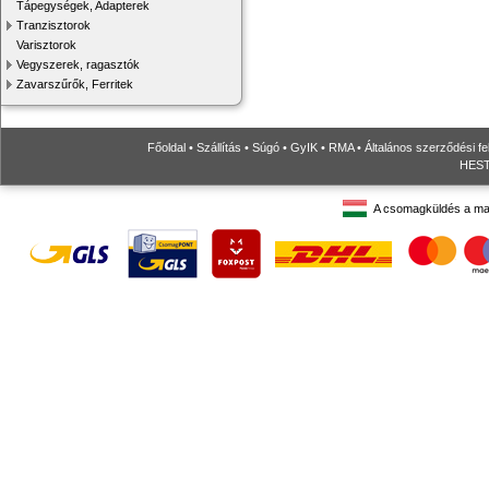
Tápegységek, Adapterek
Tranzisztorok
Varisztorok
Vegyszerek, ragasztók
Zavarszűrők, Ferritek
Főoldal
•
Szállítás
•
Súgó
•
GyIK
•
RMA
•
Általános szerződési fe
HESTO
A csomagküldés a ma