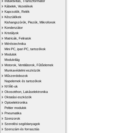
Induktivitás, Transzformátor
Kábelek, Vezetékek
Kapcsolók, Relék
Készülékek
Kishangszórók, Piezók, Mikrofonok
Kondenzátor
Kristályok
Matricák, Feliratok
Méréstechnika
Mini PC, ipari PC, tartozékok
Modulok
Modulvilág
Motorok, Ventilátorok, Fűtőelemek
Munkavédelmi eszközök
Műszerdobozok
Napelemek és tartozékok
NYÁK-ok
Okosotthon, Lakáselektronika
Oktatási eszközök
Optoelektronika
Peltier modulok
Pneumatika
Szenzorok
Szerelési segédanyagok
Szerszám és forrasztás