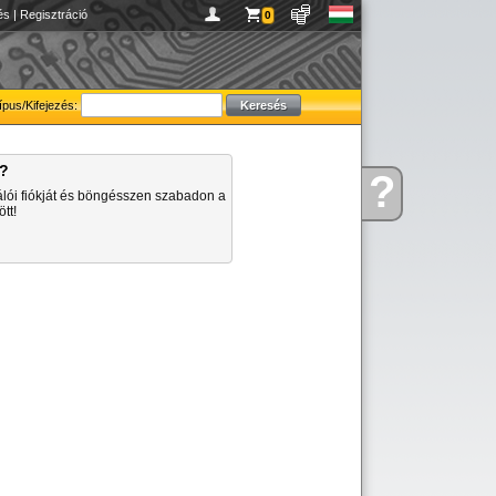
és
|
Regisztráció
0
ípus/Kifejezés:
a?
?
Kérdése
álói fiókját és böngésszen szabadon a
van
tt!