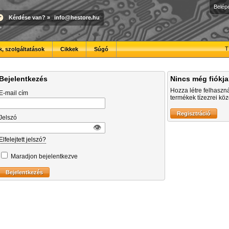
Belép
Kérdése van?
»
info@hestore.hu
T
, szolgáltatások
Cikkek
Súgó
Bejelentkezés
Nincs még fiókj
Hozza létre felhaszn
E-mail cím
termékek tízezrei közö
Jelszó
👁︎
Elfelejtett jelszó?
Maradjon bejelentkezve