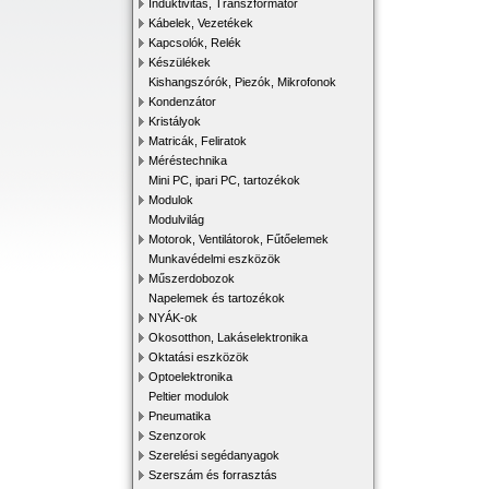
Induktivitás, Transzformátor
Kábelek, Vezetékek
Kapcsolók, Relék
Készülékek
Kishangszórók, Piezók, Mikrofonok
Kondenzátor
Kristályok
Matricák, Feliratok
Méréstechnika
Mini PC, ipari PC, tartozékok
Modulok
Modulvilág
Motorok, Ventilátorok, Fűtőelemek
Munkavédelmi eszközök
Műszerdobozok
Napelemek és tartozékok
NYÁK-ok
Okosotthon, Lakáselektronika
Oktatási eszközök
Optoelektronika
Peltier modulok
Pneumatika
Szenzorok
Szerelési segédanyagok
Szerszám és forrasztás