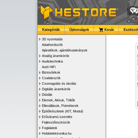
Kategóriák
Újdonságok
Kosár
Eszközök
3D nyomtatás
Adathordozók
Ajándékok, ajándékutalványok
Analóg áramkörök
Audiotechnika
Autó HiFi
Biztosítékok
Csatlakozók
Csomagolás és tárolás
Digitális áramkörök
Diódák
Elemek, Akkuk, Töltők
Ellenállások, Potméterek
Építőkészletek (KIT, Modul)
Erősáramú szerelés
Fejlesztőeszközök
Foglalatok
Hobbielektronika.hu