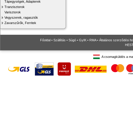
Tápegységek, Adapterek
Tranzisztorok
Varisztorok
Vegyszerek, ragasztók
Zavarszűrők, Ferritek
Főoldal
•
Szállítás
•
Súgó
•
GyIK
•
RMA
•
Általános szerződési fe
HESTO
A csomagküldés a ma