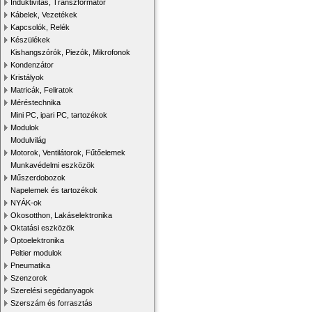
Induktivitás, Transzformátor
Kábelek, Vezetékek
Kapcsolók, Relék
Készülékek
Kishangszórók, Piezók, Mikrofonok
Kondenzátor
Kristályok
Matricák, Feliratok
Méréstechnika
Mini PC, ipari PC, tartozékok
Modulok
Modulvilág
Motorok, Ventilátorok, Fűtőelemek
Munkavédelmi eszközök
Műszerdobozok
Napelemek és tartozékok
NYÁK-ok
Okosotthon, Lakáselektronika
Oktatási eszközök
Optoelektronika
Peltier modulok
Pneumatika
Szenzorok
Szerelési segédanyagok
Szerszám és forrasztás