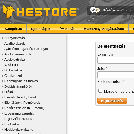
Kérdése van?
»
in
Kategóriák
Újdonságok
Kosár
Eszközök, szolgáltatások
3D nyomtatás
Adathordozók
Bejelentkezés
Ajándékok, ajándékutalványok
Analóg áramkörök
E-mail cím
Audiotechnika
Autó HiFi
Jelszó
Biztosítékok
Csatlakozók
Csomagolás és tárolás
Elfelejtett jelszó?
Digitális áramkörök
Maradjon bejelen
Diódák
Elemek, Akkuk, Töltők
Ellenállások, Potméterek
Építőkészletek (KIT, Modul)
Erősáramú szerelés
Fejlesztőeszközök
Foglalatok
Hobbielektronika.hu