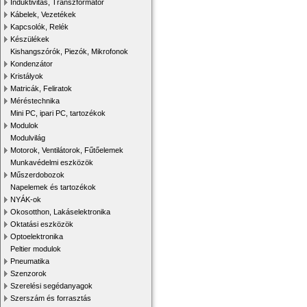
Induktivitás, Transzformátor
Kábelek, Vezetékek
Kapcsolók, Relék
Készülékek
Kishangszórók, Piezók, Mikrofonok
Kondenzátor
Kristályok
Matricák, Feliratok
Méréstechnika
Mini PC, ipari PC, tartozékok
Modulok
Modulvilág
Motorok, Ventilátorok, Fűtőelemek
Munkavédelmi eszközök
Műszerdobozok
Napelemek és tartozékok
NYÁK-ok
Okosotthon, Lakáselektronika
Oktatási eszközök
Optoelektronika
Peltier modulok
Pneumatika
Szenzorok
Szerelési segédanyagok
Szerszám és forrasztás