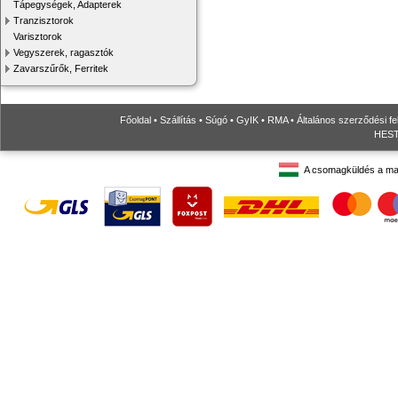
Tápegységek, Adapterek
Tranzisztorok
Varisztorok
Vegyszerek, ragasztók
Zavarszűrők, Ferritek
Főoldal
•
Szállítás
•
Súgó
•
GyIK
•
RMA
•
Általános szerződési fe
HESTO
A csomagküldés a ma