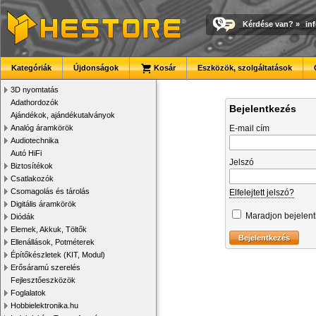
Kérdése van?
»
in
Kategóriák
Újdonságok
Kosár
Eszközök, szolgáltatások
3D nyomtatás
Adathordozók
Bejelentkezés
Ajándékok, ajándékutalványok
Analóg áramkörök
E-mail cím
Audiotechnika
Autó HiFi
Jelszó
Biztosítékok
Csatlakozók
Csomagolás és tárolás
Elfelejtett jelszó?
Digitális áramkörök
Maradjon bejelen
Diódák
Elemek, Akkuk, Töltők
Ellenállások, Potméterek
Építőkészletek (KIT, Modul)
Erősáramú szerelés
Fejlesztőeszközök
Foglalatok
Hobbielektronika.hu