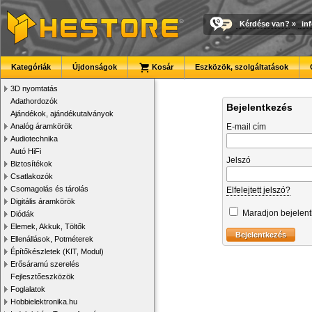
Kérdése van?
»
in
Kategóriák
Újdonságok
Kosár
Eszközök, szolgáltatások
3D nyomtatás
Adathordozók
Bejelentkezés
Ajándékok, ajándékutalványok
Analóg áramkörök
E-mail cím
Audiotechnika
Autó HiFi
Jelszó
Biztosítékok
Csatlakozók
Csomagolás és tárolás
Elfelejtett jelszó?
Digitális áramkörök
Maradjon bejelen
Diódák
Elemek, Akkuk, Töltők
Ellenállások, Potméterek
Építőkészletek (KIT, Modul)
Erősáramú szerelés
Fejlesztőeszközök
Foglalatok
Hobbielektronika.hu