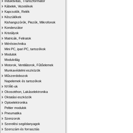
Induktivitás, Transzformátor
Kábelek, Vezetékek
Kapcsolók, Relék
Készülékek
Kishangszórók, Piezók, Mikrofonok
Kondenzátor
Kristályok
Matricák, Feliratok
Méréstechnika
Mini PC, ipari PC, tartozékok
Modulok
Modulvilág
Motorok, Ventilátorok, Fűtőelemek
Munkavédelmi eszközök
Műszerdobozok
Napelemek és tartozékok
NYÁK-ok
Okosotthon, Lakáselektronika
Oktatási eszközök
Optoelektronika
Peltier modulok
Pneumatika
Szenzorok
Szerelési segédanyagok
Szerszám és forrasztás