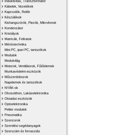
Induktivitás, Transzformátor
Kábelek, Vezetékek
Kapcsolók, Relék
Készülékek
Kishangszórók, Piezók, Mikrofonok
Kondenzátor
Kristályok
Matricák, Feliratok
Méréstechnika
Mini PC, ipari PC, tartozékok
Modulok
Modulvilág
Motorok, Ventilátorok, Fűtőelemek
Munkavédelmi eszközök
Műszerdobozok
Napelemek és tartozékok
NYÁK-ok
Okosotthon, Lakáselektronika
Oktatási eszközök
Optoelektronika
Peltier modulok
Pneumatika
Szenzorok
Szerelési segédanyagok
Szerszám és forrasztás