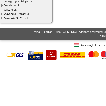
Tápegységek, Adapterek
Tranzisztorok
Varisztorok
Vegyszerek, ragasztók
Zavarszűrők, Ferritek
Főoldal
•
Szállítás
•
Súgó
•
GyIK
•
RMA
•
Általános szerződési fe
HESTO
A csomagküldés a ma