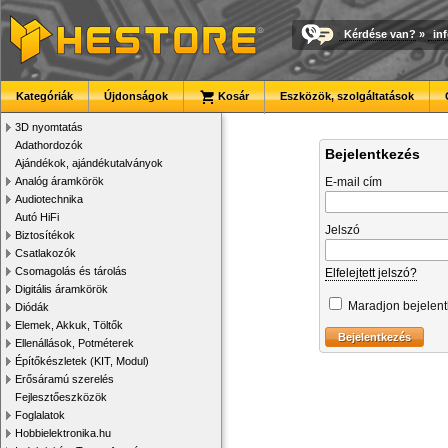
Kérdése van?
»
in
Kategóriák
Újdonságok
Kosár
Eszközök, szolgáltatások
3D nyomtatás
Adathordozók
Bejelentkezés
Ajándékok, ajándékutalványok
Analóg áramkörök
E-mail cím
Audiotechnika
Autó HiFi
Jelszó
Biztosítékok
Csatlakozók
Csomagolás és tárolás
Elfelejtett jelszó?
Digitális áramkörök
Maradjon bejelen
Diódák
Elemek, Akkuk, Töltők
Ellenállások, Potméterek
Építőkészletek (KIT, Modul)
Erősáramú szerelés
Fejlesztőeszközök
Foglalatok
Hobbielektronika.hu