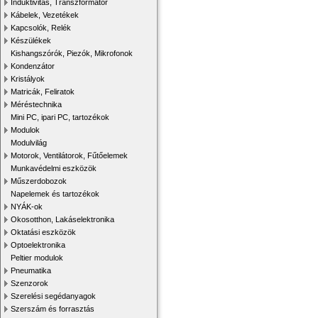
Induktivitás, Transzformátor
Kábelek, Vezetékek
Kapcsolók, Relék
Készülékek
Kishangszórók, Piezók, Mikrofonok
Kondenzátor
Kristályok
Matricák, Feliratok
Méréstechnika
Mini PC, ipari PC, tartozékok
Modulok
Modulvilág
Motorok, Ventilátorok, Fűtőelemek
Munkavédelmi eszközök
Műszerdobozok
Napelemek és tartozékok
NYÁK-ok
Okosotthon, Lakáselektronika
Oktatási eszközök
Optoelektronika
Peltier modulok
Pneumatika
Szenzorok
Szerelési segédanyagok
Szerszám és forrasztás