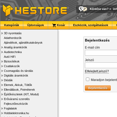
Kérdése van?
»
in
Kategóriák
Újdonságok
Kosár
Eszközök, szolgáltatások
3D nyomtatás
Adathordozók
Bejelentkezés
Ajándékok, ajándékutalványok
Analóg áramkörök
E-mail cím
Audiotechnika
Autó HiFi
Jelszó
Biztosítékok
Csatlakozók
Csomagolás és tárolás
Elfelejtett jelszó?
Digitális áramkörök
Maradjon bejelen
Diódák
Elemek, Akkuk, Töltők
Ellenállások, Potméterek
Építőkészletek (KIT, Modul)
Erősáramú szerelés
Fejlesztőeszközök
Foglalatok
Hobbielektronika.hu