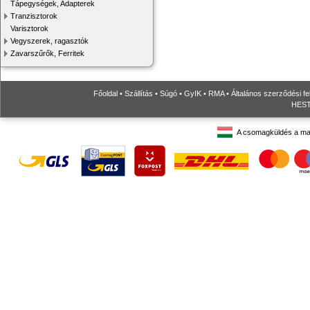
Tápegységek, Adapterek
Tranzisztorok
Varisztorok
Vegyszerek, ragasztók
Zavarszűrők, Ferritek
Főoldal
•
Szállítás
•
Súgó
•
GyIK
•
RMA
•
Általános szerződési fe
HESTO
A csomagküldés a ma