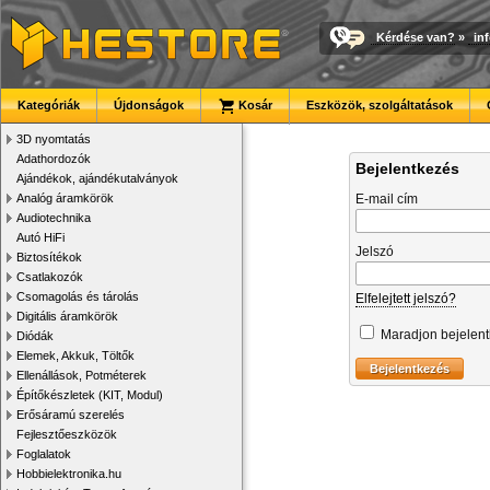
Kérdése van?
»
in
Kategóriák
Újdonságok
Kosár
Eszközök, szolgáltatások
3D nyomtatás
Adathordozók
Bejelentkezés
Ajándékok, ajándékutalványok
Analóg áramkörök
E-mail cím
Audiotechnika
Autó HiFi
Jelszó
Biztosítékok
Csatlakozók
Csomagolás és tárolás
Elfelejtett jelszó?
Digitális áramkörök
Maradjon bejelen
Diódák
Elemek, Akkuk, Töltők
Ellenállások, Potméterek
Építőkészletek (KIT, Modul)
Erősáramú szerelés
Fejlesztőeszközök
Foglalatok
Hobbielektronika.hu