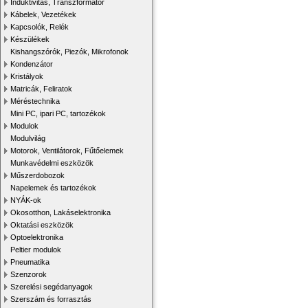
Induktivitás, Transzformátor
Kábelek, Vezetékek
Kapcsolók, Relék
Készülékek
Kishangszórók, Piezók, Mikrofonok
Kondenzátor
Kristályok
Matricák, Feliratok
Méréstechnika
Mini PC, ipari PC, tartozékok
Modulok
Modulvilág
Motorok, Ventilátorok, Fűtőelemek
Munkavédelmi eszközök
Műszerdobozok
Napelemek és tartozékok
NYÁK-ok
Okosotthon, Lakáselektronika
Oktatási eszközök
Optoelektronika
Peltier modulok
Pneumatika
Szenzorok
Szerelési segédanyagok
Szerszám és forrasztás