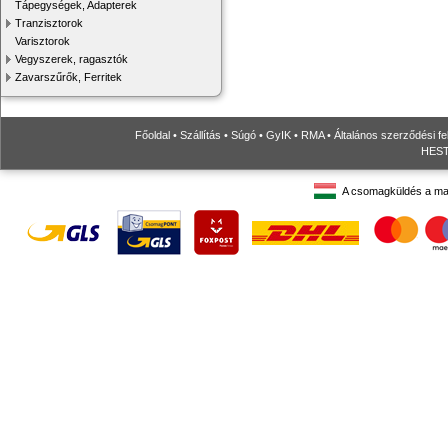
Tápegységek, Adapterek
Tranzisztorok
Varisztorok
Vegyszerek, ragasztók
Zavarszűrők, Ferritek
Főoldal
•
Szállítás
•
Súgó
•
GyIK
•
RMA
•
Általános szerződési fe
HESTO
A csomagküldés a ma