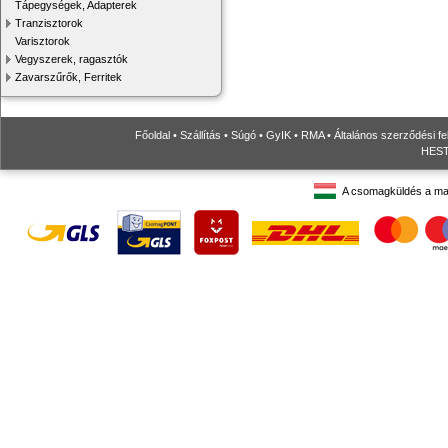
Tápegységek, Adapterek
Tranzisztorok
Varisztorok
Vegyszerek, ragasztók
Zavarszűrők, Ferritek
Főoldal
•
Szállítás
•
Súgó
•
GyIK
•
RMA
•
Általános szerződési fe
HESTO
A csomagküldés a ma