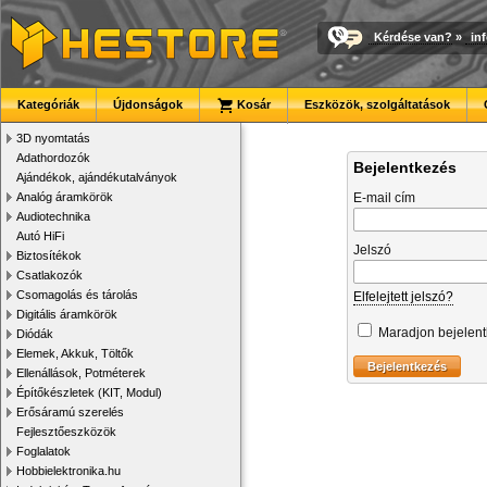
Kérdése van?
»
in
Kategóriák
Újdonságok
Kosár
Eszközök, szolgáltatások
3D nyomtatás
Adathordozók
Bejelentkezés
Ajándékok, ajándékutalványok
Analóg áramkörök
E-mail cím
Audiotechnika
Autó HiFi
Jelszó
Biztosítékok
Csatlakozók
Csomagolás és tárolás
Elfelejtett jelszó?
Digitális áramkörök
Maradjon bejelen
Diódák
Elemek, Akkuk, Töltők
Ellenállások, Potméterek
Építőkészletek (KIT, Modul)
Erősáramú szerelés
Fejlesztőeszközök
Foglalatok
Hobbielektronika.hu