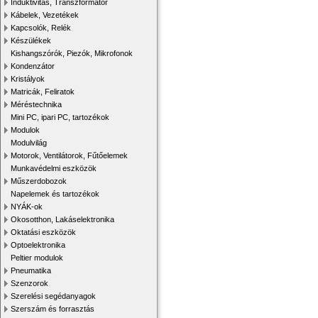
Induktivitás, Transzformátor
Kábelek, Vezetékek
Kapcsolók, Relék
Készülékek
Kishangszórók, Piezók, Mikrofonok
Kondenzátor
Kristályok
Matricák, Feliratok
Méréstechnika
Mini PC, ipari PC, tartozékok
Modulok
Modulvilág
Motorok, Ventilátorok, Fűtőelemek
Munkavédelmi eszközök
Műszerdobozok
Napelemek és tartozékok
NYÁK-ok
Okosotthon, Lakáselektronika
Oktatási eszközök
Optoelektronika
Peltier modulok
Pneumatika
Szenzorok
Szerelési segédanyagok
Szerszám és forrasztás