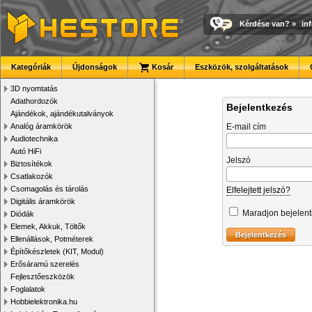
Kérdése van?
»
in
Kategóriák
Újdonságok
Kosár
Eszközök, szolgáltatások
3D nyomtatás
Adathordozók
Bejelentkezés
Ajándékok, ajándékutalványok
Analóg áramkörök
E-mail cím
Audiotechnika
Autó HiFi
Jelszó
Biztosítékok
Csatlakozók
Csomagolás és tárolás
Elfelejtett jelszó?
Digitális áramkörök
Maradjon bejelen
Diódák
Elemek, Akkuk, Töltők
Ellenállások, Potméterek
Építőkészletek (KIT, Modul)
Erősáramú szerelés
Fejlesztőeszközök
Foglalatok
Hobbielektronika.hu