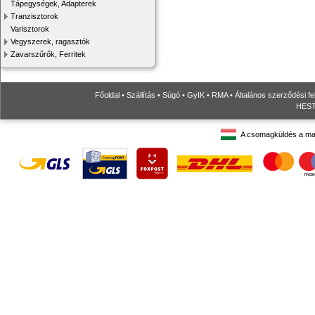
Tápegységek, Adapterek
Tranzisztorok
Varisztorok
Vegyszerek, ragasztók
Zavarszűrők, Ferritek
Főoldal
•
Szállítás
•
Súgó
•
GyIK
•
RMA
•
Általános szerződési fe
HESTO
A csomagküldés a ma