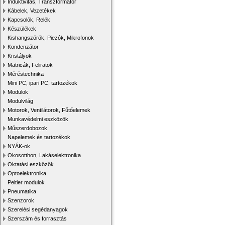
Induktivitás, Transzformátor
Kábelek, Vezetékek
Kapcsolók, Relék
Készülékek
Kishangszórók, Piezók, Mikrofonok
Kondenzátor
Kristályok
Matricák, Feliratok
Méréstechnika
Mini PC, ipari PC, tartozékok
Modulok
Modulvilág
Motorok, Ventilátorok, Fűtőelemek
Munkavédelmi eszközök
Műszerdobozok
Napelemek és tartozékok
NYÁK-ok
Okosotthon, Lakáselektronika
Oktatási eszközök
Optoelektronika
Peltier modulok
Pneumatika
Szenzorok
Szerelési segédanyagok
Szerszám és forrasztás