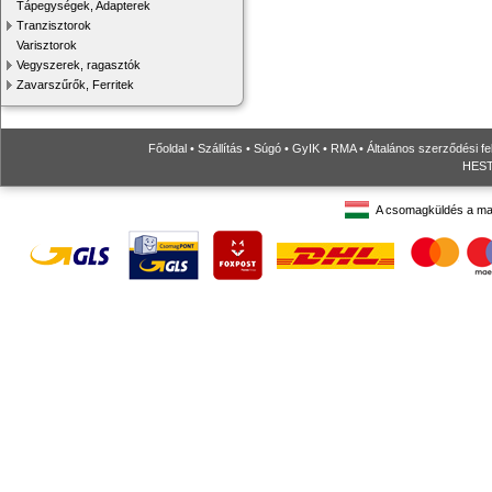
Tápegységek, Adapterek
Tranzisztorok
Varisztorok
Vegyszerek, ragasztók
Zavarszűrők, Ferritek
Főoldal
•
Szállítás
•
Súgó
•
GyIK
•
RMA
•
Általános szerződési fe
HESTO
A csomagküldés a ma