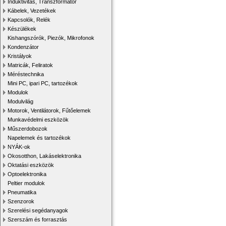
Induktivitás, Transzformátor
Kábelek, Vezetékek
Kapcsolók, Relék
Készülékek
Kishangszórók, Piezók, Mikrofonok
Kondenzátor
Kristályok
Matricák, Feliratok
Méréstechnika
Mini PC, ipari PC, tartozékok
Modulok
Modulvilág
Motorok, Ventilátorok, Fűtőelemek
Munkavédelmi eszközök
Műszerdobozok
Napelemek és tartozékok
NYÁK-ok
Okosotthon, Lakáselektronika
Oktatási eszközök
Optoelektronika
Peltier modulok
Pneumatika
Szenzorok
Szerelési segédanyagok
Szerszám és forrasztás