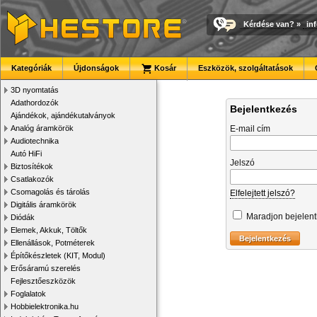
Kérdése van?
»
in
Kategóriák
Újdonságok
Kosár
Eszközök, szolgáltatások
3D nyomtatás
Adathordozók
Bejelentkezés
Ajándékok, ajándékutalványok
Analóg áramkörök
E-mail cím
Audiotechnika
Autó HiFi
Jelszó
Biztosítékok
Csatlakozók
Csomagolás és tárolás
Elfelejtett jelszó?
Digitális áramkörök
Maradjon bejelen
Diódák
Elemek, Akkuk, Töltők
Ellenállások, Potméterek
Építőkészletek (KIT, Modul)
Erősáramú szerelés
Fejlesztőeszközök
Foglalatok
Hobbielektronika.hu