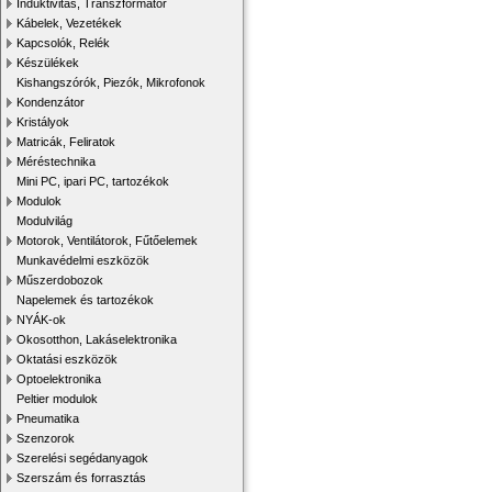
Induktivitás, Transzformátor
Kábelek, Vezetékek
Kapcsolók, Relék
Készülékek
Kishangszórók, Piezók, Mikrofonok
Kondenzátor
Kristályok
Matricák, Feliratok
Méréstechnika
Mini PC, ipari PC, tartozékok
Modulok
Modulvilág
Motorok, Ventilátorok, Fűtőelemek
Munkavédelmi eszközök
Műszerdobozok
Napelemek és tartozékok
NYÁK-ok
Okosotthon, Lakáselektronika
Oktatási eszközök
Optoelektronika
Peltier modulok
Pneumatika
Szenzorok
Szerelési segédanyagok
Szerszám és forrasztás