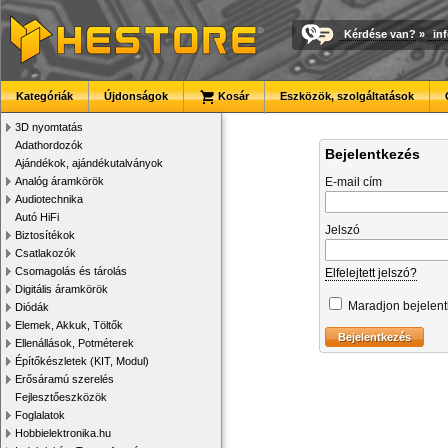
Kérdése van?
»
in
Kategóriák
Újdonságok
Kosár
Eszközök, szolgáltatások
3D nyomtatás
Adathordozók
Bejelentkezés
Ajándékok, ajándékutalványok
Analóg áramkörök
E-mail cím
Audiotechnika
Autó HiFi
Jelszó
Biztosítékok
Csatlakozók
Csomagolás és tárolás
Elfelejtett jelszó?
Digitális áramkörök
Maradjon bejelen
Diódák
Elemek, Akkuk, Töltők
Ellenállások, Potméterek
Építőkészletek (KIT, Modul)
Erősáramú szerelés
Fejlesztőeszközök
Foglalatok
Hobbielektronika.hu