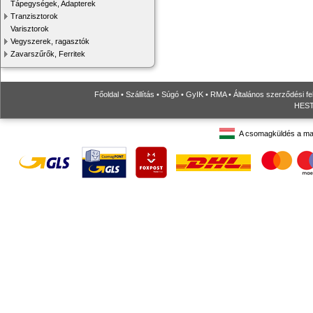
Tápegységek, Adapterek
Tranzisztorok
Varisztorok
Vegyszerek, ragasztók
Zavarszűrők, Ferritek
Főoldal
•
Szállítás
•
Súgó
•
GyIK
•
RMA
•
Általános szerződési fe
HESTO
A csomagküldés a ma