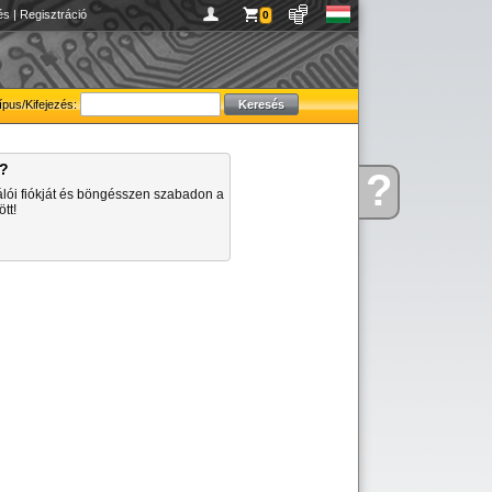
és
|
Regisztráció
0
ípus/Kifejezés:
a?
?
Kérdése
álói fiókját és böngésszen szabadon a
van
tt!