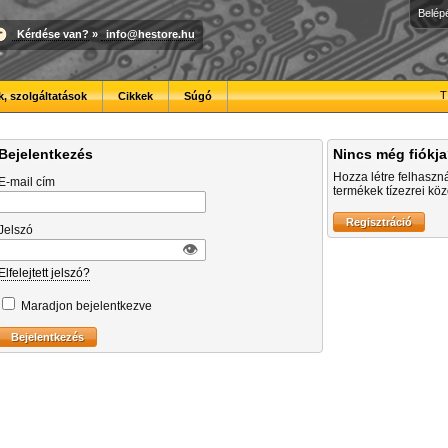
Belép
Kérdése van?
»
info@hestore.hu
T
, szolgáltatások
Cikkek
Súgó
Bejelentkezés
Nincs még fiókj
Hozza létre felhaszn
E-mail cím
termékek tízezrei közö
Jelszó
👁︎
Elfelejtett jelszó?
Maradjon bejelentkezve