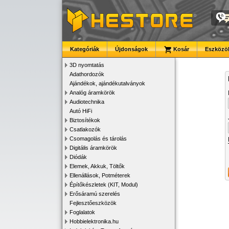
Kategóriák
Újdonságok
Kosár
Eszközök
3D nyomtatás
Adathordozók
Ajándékok, ajándékutalványok
Analóg áramkörök
Audiotechnika
Autó HiFi
Biztosítékok
Csatlakozók
Csomagolás és tárolás
Digitális áramkörök
Diódák
Elemek, Akkuk, Töltők
Ellenállások, Potméterek
Építőkészletek (KIT, Modul)
Erősáramú szerelés
Fejlesztőeszközök
Foglalatok
Hobbielektronika.hu