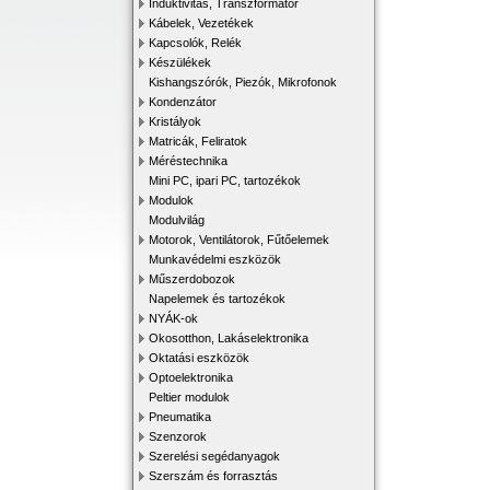
Induktivitás, Transzformátor
Kábelek, Vezetékek
Kapcsolók, Relék
Készülékek
Kishangszórók, Piezók, Mikrofonok
Kondenzátor
Kristályok
Matricák, Feliratok
Méréstechnika
Mini PC, ipari PC, tartozékok
Modulok
Modulvilág
Motorok, Ventilátorok, Fűtőelemek
Munkavédelmi eszközök
Műszerdobozok
Napelemek és tartozékok
NYÁK-ok
Okosotthon, Lakáselektronika
Oktatási eszközök
Optoelektronika
Peltier modulok
Pneumatika
Szenzorok
Szerelési segédanyagok
Szerszám és forrasztás