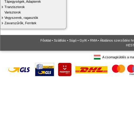
Tápegységek, Adapterek
Tranzisztorok
Varisztorok
Vegyszerek, ragasztók
Zavarszűrők, Ferritek
Főoldal
•
Szállítás
•
Súgó
•
GyIK
•
RMA
•
Általános szerződési fe
HESTO
A csomagküldés a ma