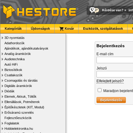
Kérdése van?
»
in
Kategóriák
Újdonságok
Kosár
Eszközök, szolgáltatások
3D nyomtatás
Adathordozók
Bejelentkezés
Ajándékok, ajándékutalványok
Analóg áramkörök
E-mail cím
Audiotechnika
Autó HiFi
Jelszó
Biztosítékok
Csatlakozók
Csomagolás és tárolás
Elfelejtett jelszó?
Digitális áramkörök
Maradjon bejelen
Diódák
Elemek, Akkuk, Töltők
Ellenállások, Potméterek
Építőkészletek (KIT, Modul)
Erősáramú szerelés
Fejlesztőeszközök
Foglalatok
Hobbielektronika.hu