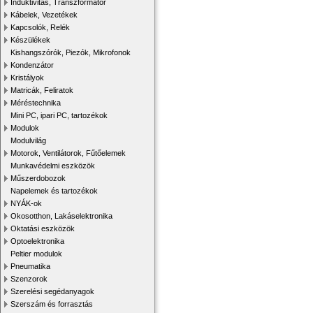
Induktivitás, Transzformátor
Kábelek, Vezetékek
Kapcsolók, Relék
Készülékek
Kishangszórók, Piezók, Mikrofonok
Kondenzátor
Kristályok
Matricák, Feliratok
Méréstechnika
Mini PC, ipari PC, tartozékok
Modulok
Modulvilág
Motorok, Ventilátorok, Fűtőelemek
Munkavédelmi eszközök
Műszerdobozok
Napelemek és tartozékok
NYÁK-ok
Okosotthon, Lakáselektronika
Oktatási eszközök
Optoelektronika
Peltier modulok
Pneumatika
Szenzorok
Szerelési segédanyagok
Szerszám és forrasztás