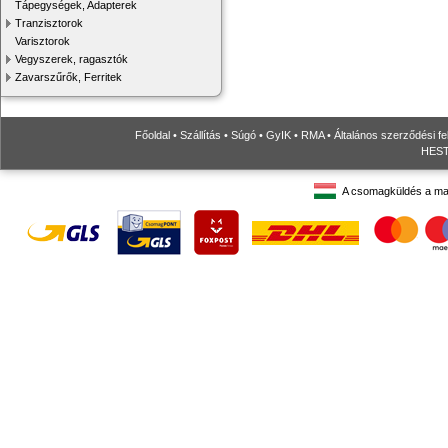
Tápegységek, Adapterek
Tranzisztorok
Varisztorok
Vegyszerek, ragasztók
Zavarszűrők, Ferritek
Főoldal
•
Szállítás
•
Súgó
•
GyIK
•
RMA
•
Általános szerződési fe
HESTO
A csomagküldés a ma