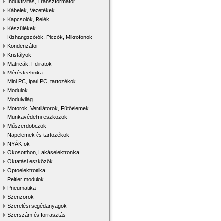
Induktivitás, Transzformátor
Kábelek, Vezetékek
Kapcsolók, Relék
Készülékek
Kishangszórók, Piezók, Mikrofonok
Kondenzátor
Kristályok
Matricák, Feliratok
Méréstechnika
Mini PC, ipari PC, tartozékok
Modulok
Modulvilág
Motorok, Ventilátorok, Fűtőelemek
Munkavédelmi eszközök
Műszerdobozok
Napelemek és tartozékok
NYÁK-ok
Okosotthon, Lakáselektronika
Oktatási eszközök
Optoelektronika
Peltier modulok
Pneumatika
Szenzorok
Szerelési segédanyagok
Szerszám és forrasztás