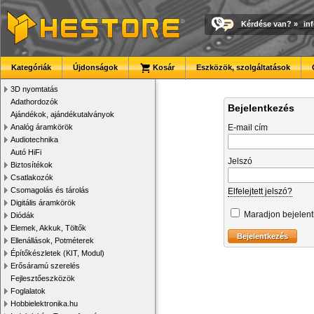
Kérdése van?
»
in
Kategóriák
Újdonságok
Kosár
Eszközök, szolgáltatások
3D nyomtatás
Adathordozók
Bejelentkezés
Ajándékok, ajándékutalványok
Analóg áramkörök
E-mail cím
Audiotechnika
Autó HiFi
Jelszó
Biztosítékok
Csatlakozók
Csomagolás és tárolás
Elfelejtett jelszó?
Digitális áramkörök
Maradjon bejelen
Diódák
Elemek, Akkuk, Töltők
Ellenállások, Potméterek
Építőkészletek (KIT, Modul)
Erősáramú szerelés
Fejlesztőeszközök
Foglalatok
Hobbielektronika.hu