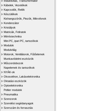
Induktivitás, Transzformátor
Kábelek, Vezetékek
Kapcsolók, Relék
Készülékek
Kishangszórók, Piezók, Mikrofonok
Kondenzátor
Kristályok
Matricák, Feliratok
Méréstechnika
Mini PC, ipari PC, tartozékok
Modulok
Modulvilág
Motorok, Ventilátorok, Fűtőelemek
Munkavédelmi eszközök
Műszerdobozok
Napelemek és tartozékok
NYÁK-ok
Okosotthon, Lakáselektronika
Oktatási eszközök
Optoelektronika
Peltier modulok
Pneumatika
Szenzorok
Szerelési segédanyagok
Szerszám és forrasztás