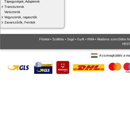
Tápegységek, Adapterek
Tranzisztorok
Varisztorok
Vegyszerek, ragasztók
Zavarszűrők, Ferritek
Főoldal
•
Szállítás
•
Súgó
•
GyIK
•
RMA
•
Általános szerződési fe
HESTO
A csomagküldés a ma