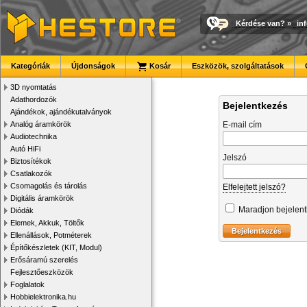
Kérdése van?
»
in
Kategóriák
Újdonságok
Kosár
Eszközök, szolgáltatások
3D nyomtatás
Adathordozók
Bejelentkezés
Ajándékok, ajándékutalványok
Analóg áramkörök
E-mail cím
Audiotechnika
Autó HiFi
Jelszó
Biztosítékok
Csatlakozók
Csomagolás és tárolás
Elfelejtett jelszó?
Digitális áramkörök
Maradjon bejelen
Diódák
Elemek, Akkuk, Töltők
Ellenállások, Potméterek
Építőkészletek (KIT, Modul)
Erősáramú szerelés
Fejlesztőeszközök
Foglalatok
Hobbielektronika.hu