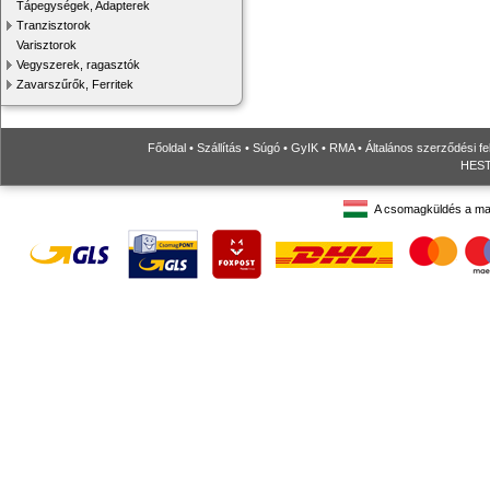
Tápegységek, Adapterek
Tranzisztorok
Varisztorok
Vegyszerek, ragasztók
Zavarszűrők, Ferritek
Főoldal
•
Szállítás
•
Súgó
•
GyIK
•
RMA
•
Általános szerződési fe
HESTO
A csomagküldés a ma