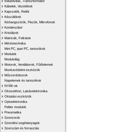
Induktivitás, Transzformátor
Kábelek, Vezetékek
Kapcsolók, Relék
Készülékek
Kishangszórók, Piezók, Mikrofonok
Kondenzátor
Kristályok
Matricák, Feliratok
Méréstechnika
Mini PC, ipari PC, tartozékok
Modulok
Modulvilág
Motorok, Ventilátorok, Fűtőelemek
Munkavédelmi eszközök
Műszerdobozok
Napelemek és tartozékok
NYÁK-ok
Okosotthon, Lakáselektronika
Oktatási eszközök
Optoelektronika
Peltier modulok
Pneumatika
Szenzorok
Szerelési segédanyagok
Szerszám és forrasztás