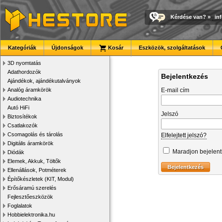
Kérdése van?
»
in
Kategóriák
Újdonságok
Kosár
Eszközök, szolgáltatások
3D nyomtatás
Adathordozók
Bejelentkezés
Ajándékok, ajándékutalványok
Analóg áramkörök
E-mail cím
Audiotechnika
Autó HiFi
Jelszó
Biztosítékok
Csatlakozók
Csomagolás és tárolás
Elfelejtett jelszó?
Digitális áramkörök
Maradjon bejelen
Diódák
Elemek, Akkuk, Töltők
Ellenállások, Potméterek
Építőkészletek (KIT, Modul)
Erősáramú szerelés
Fejlesztőeszközök
Foglalatok
Hobbielektronika.hu