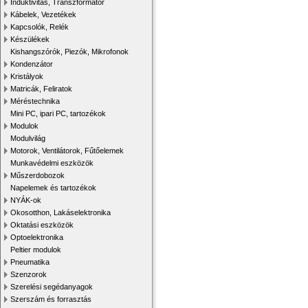
Induktivitás, Transzformátor
Kábelek, Vezetékek
Kapcsolók, Relék
Készülékek
Kishangszórók, Piezók, Mikrofonok
Kondenzátor
Kristályok
Matricák, Feliratok
Méréstechnika
Mini PC, ipari PC, tartozékok
Modulok
Modulvilág
Motorok, Ventilátorok, Fűtőelemek
Munkavédelmi eszközök
Műszerdobozok
Napelemek és tartozékok
NYÁK-ok
Okosotthon, Lakáselektronika
Oktatási eszközök
Optoelektronika
Peltier modulok
Pneumatika
Szenzorok
Szerelési segédanyagok
Szerszám és forrasztás