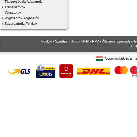
Tápegységek, Adapterek
Tranzisztorok
Varisztorok
Vegyszerek, ragasztók
Zavarszűrők, Ferritek
Főoldal
•
Szállítás
•
Súgó
•
GyIK
•
RMA
•
Általános szerződési fe
HESTO
A csomagküldés a ma