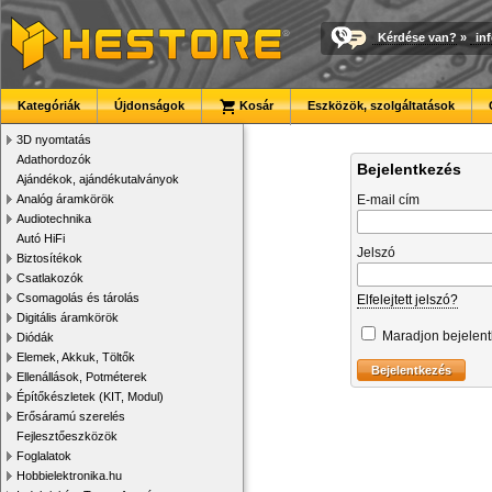
Kérdése van?
»
in
Kategóriák
Újdonságok
Kosár
Eszközök, szolgáltatások
3D nyomtatás
Adathordozók
Bejelentkezés
Ajándékok, ajándékutalványok
Analóg áramkörök
E-mail cím
Audiotechnika
Autó HiFi
Jelszó
Biztosítékok
Csatlakozók
Csomagolás és tárolás
Elfelejtett jelszó?
Digitális áramkörök
Maradjon bejelen
Diódák
Elemek, Akkuk, Töltők
Ellenállások, Potméterek
Építőkészletek (KIT, Modul)
Erősáramú szerelés
Fejlesztőeszközök
Foglalatok
Hobbielektronika.hu