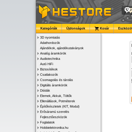
Kategóriák
Újdonságok
Kosár
Eszközök
3D nyomtatás
Adathordozók
Ajándékok, ajándékutalványok
Analóg áramkörök
Audiotechnika
Autó HiFi
Biztosítékok
Csatlakozók
Csomagolás és tárolás
Digitális áramkörök
Diódák
Elemek, Akkuk, Töltők
Ellenállások, Potméterek
Építőkészletek (KIT, Modul)
Erősáramú szerelés
Fejlesztőeszközök
Foglalatok
Hobbielektronika.hu