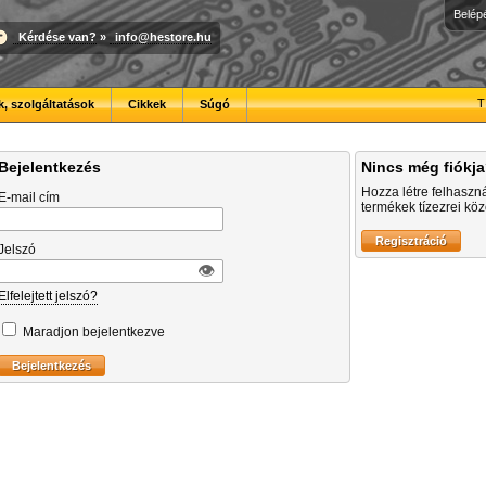
Belép
Kérdése van?
»
info@hestore.hu
T
, szolgáltatások
Cikkek
Súgó
Bejelentkezés
Nincs még fiókj
Hozza létre felhaszn
E-mail cím
termékek tízezrei közö
Jelszó
👁︎
Elfelejtett jelszó?
Maradjon bejelentkezve