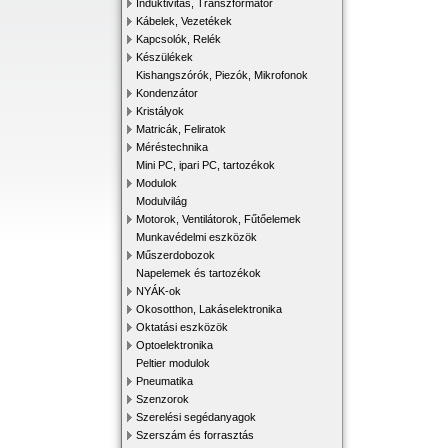
Induktivitás, Transzformátor
Kábelek, Vezetékek
Kapcsolók, Relék
Készülékek
Kishangszórók, Piezók, Mikrofonok
Kondenzátor
Kristályok
Matricák, Feliratok
Méréstechnika
Mini PC, ipari PC, tartozékok
Modulok
Modulvilág
Motorok, Ventilátorok, Fűtőelemek
Munkavédelmi eszközök
Műszerdobozok
Napelemek és tartozékok
NYÁK-ok
Okosotthon, Lakáselektronika
Oktatási eszközök
Optoelektronika
Peltier modulok
Pneumatika
Szenzorok
Szerelési segédanyagok
Szerszám és forrasztás