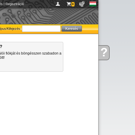
és
|
Regisztráció
0
ípus/Kifejezés:
a?
?
Kérdése
álói fiókját és böngésszen szabadon a
van
tt!