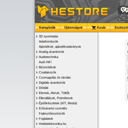
Kategóriák
Újdonságok
Kosár
Eszközök
3D nyomtatás
Adathordozók
Ajándékok, ajándékutalványok
Analóg áramkörök
Audiotechnika
Autó HiFi
Biztosítékok
Csatlakozók
Csomagolás és tárolás
Digitális áramkörök
Diódák
Elemek, Akkuk, Töltők
Ellenállások, Potméterek
Építőkészletek (KIT, Modul)
Erősáramú szerelés
Fejlesztőeszközök
Foglalatok
Hobbielektronika.hu