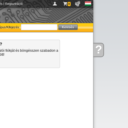
és
|
Regisztráció
0
ípus/Kifejezés:
a?
?
Kérdése
álói fiókját és böngésszen szabadon a
van
tt!