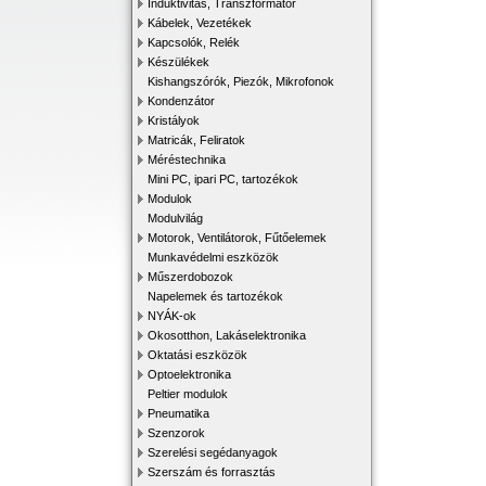
Induktivitás, Transzformátor
Kábelek, Vezetékek
Kapcsolók, Relék
Készülékek
Kishangszórók, Piezók, Mikrofonok
Kondenzátor
Kristályok
Matricák, Feliratok
Méréstechnika
Mini PC, ipari PC, tartozékok
Modulok
Modulvilág
Motorok, Ventilátorok, Fűtőelemek
Munkavédelmi eszközök
Műszerdobozok
Napelemek és tartozékok
NYÁK-ok
Okosotthon, Lakáselektronika
Oktatási eszközök
Optoelektronika
Peltier modulok
Pneumatika
Szenzorok
Szerelési segédanyagok
Szerszám és forrasztás