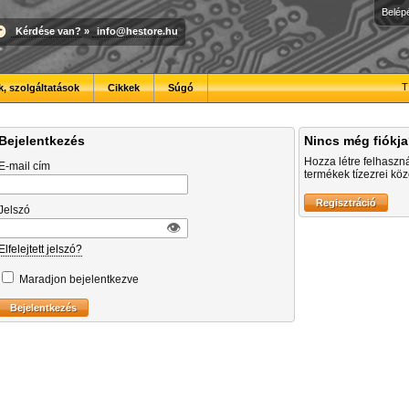
Belép
Kérdése van?
»
info@hestore.hu
T
, szolgáltatások
Cikkek
Súgó
Bejelentkezés
Nincs még fiókj
Hozza létre felhaszn
E-mail cím
termékek tízezrei közö
Jelszó
👁︎
Elfelejtett jelszó?
Maradjon bejelentkezve