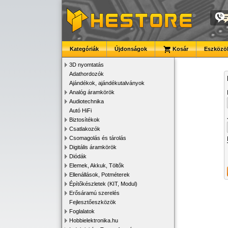
Kategóriák
Újdonságok
Kosár
Eszközök
3D nyomtatás
Adathordozók
Ajándékok, ajándékutalványok
Analóg áramkörök
Audiotechnika
Autó HiFi
Biztosítékok
Csatlakozók
Csomagolás és tárolás
Digitális áramkörök
Diódák
Elemek, Akkuk, Töltők
Ellenállások, Potméterek
Építőkészletek (KIT, Modul)
Erősáramú szerelés
Fejlesztőeszközök
Foglalatok
Hobbielektronika.hu