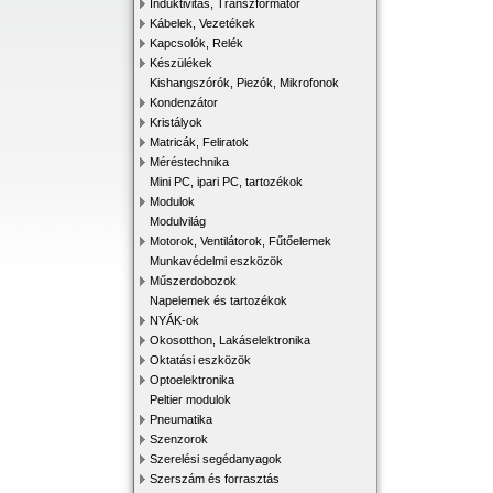
Induktivitás, Transzformátor
Kábelek, Vezetékek
Kapcsolók, Relék
Készülékek
Kishangszórók, Piezók, Mikrofonok
Kondenzátor
Kristályok
Matricák, Feliratok
Méréstechnika
Mini PC, ipari PC, tartozékok
Modulok
Modulvilág
Motorok, Ventilátorok, Fűtőelemek
Munkavédelmi eszközök
Műszerdobozok
Napelemek és tartozékok
NYÁK-ok
Okosotthon, Lakáselektronika
Oktatási eszközök
Optoelektronika
Peltier modulok
Pneumatika
Szenzorok
Szerelési segédanyagok
Szerszám és forrasztás