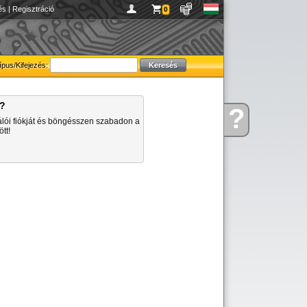
és
|
Regisztráció
0
ípus/Kifejezés:
a?
?
Kérdése
álói fiókját és böngésszen szabadon a
van
tt!