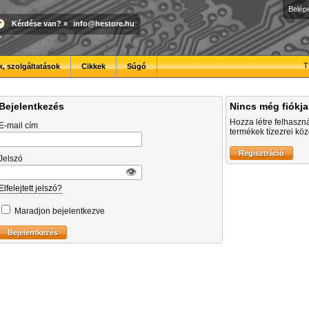
Belép
Kérdése van?
»
info@hestore.hu
T
, szolgáltatások
Cikkek
Súgó
Bejelentkezés
Nincs még fiókj
Hozza létre felhaszn
E-mail cím
termékek tízezrei közö
Jelszó
👁︎
Elfelejtett jelszó?
Maradjon bejelentkezve